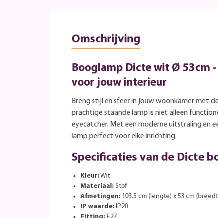
Omschrijving
Booglamp Dicte wit Ø 53cm - 
voor jouw interieur
Breng stijl en sfeer in jouw woonkamer met d
prachtige staande lamp is niet alleen functio
eyecatcher. Met een moderne uitstraling en e
lamp perfect voor elke inrichting.
Specificaties van de Dicte 
Kleur:
Wit
Materiaal:
Stof
Afmetingen:
103.5 cm (lengte) x 53 cm (breed
IP waarde:
IP20
Fitting:
E27