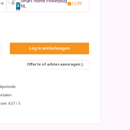
Smart Home Powerplug
12,99
NL
n
Leg in winkelwagen
Offerte of advies aanvragen
kperiode
betalen
ore: 4.57 / 5