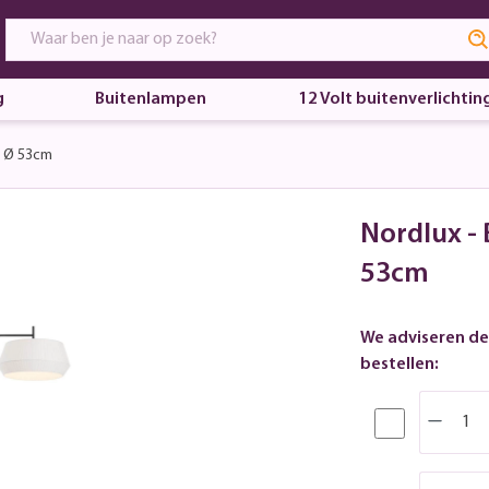
g
Buitenlampen
12 Volt buitenverlichtin
t Ø 53cm
Nordlux -
53cm
We adviseren de
bestellen: