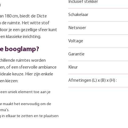
Inclusief stekker
)
Schakelaar
n 180 cm, biedt de Dicte
 de ruimte. Het witte stof
Netsnoer
or je een gezellige sfeer kunt
n klassieke inrichting.
Voltage
te booglamp?
Garantie
schillende ruimtes worden
ten, of een sfeervolle ambiance
Kleur
ideale keuze. Hier zijn enkele
Afmetingen
(L)
x
(B)
x
(H)
:
n kiezen:
en uniek element toe aan je
ur maakt het eenvoudig om de
ema's.
in elkaar te zetten en te plaatsen