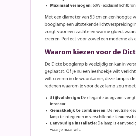
Maximaal vermogen:
60W (exclusief lichtbron
Met een diameter van 53 cm en een hoogte va
booglamp een uitstekende lichtverspreiding in
zorgt voor een zachte en warme gloed, waardo
creëren. Perfect voor zowel een moderne als ee
Waarom kiezen voor de Dic
De Dicte booglamp is veelzijdig en kan in ver
geplaatst. Of je nu een leeshoekje wilt verlich
wilt creëren in de woonkamer, deze lamp is de 
redenen waarom je voor deze lamp zou moete
Stijlvol design:
De elegante boogvorm voegt e
interieur.
Gemakkelijk te combineren:
De neutrale kle
lamp te integreren in verschillende kleurensch
Eenvoudige installatie:
De lamp is eenvoudig 
waar je maar wilt.