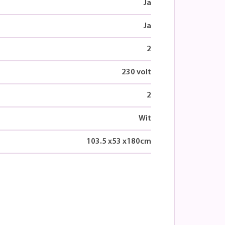
Ja
Ja
2
230 volt
2
Wit
103.5
x
53
x
180
cm