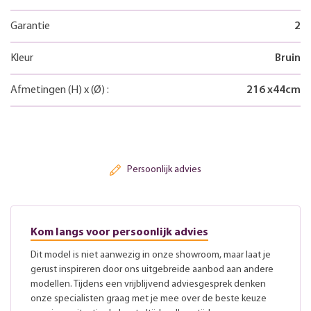
Garantie
2
Kleur
Bruin
Afmetingen
(H)
x
(Ø)
:
216
x
44
cm
Persoonlijk advies
Kom langs voor persoonlijk advies
Dit model is niet aanwezig in onze showroom, maar laat je
gerust inspireren door ons uitgebreide aanbod aan andere
modellen. Tijdens een vrijblijvend adviesgesprek denken
onze specialisten graag met je mee over de beste keuze