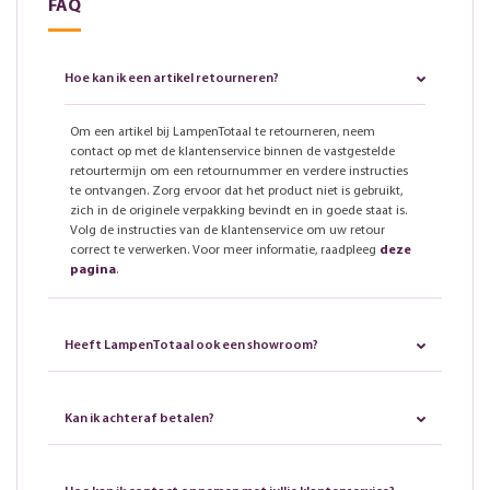
FAQ
Hoe kan ik een artikel retourneren?
Om een artikel bij LampenTotaal te retourneren, neem
contact op met de klantenservice binnen de vastgestelde
retourtermijn om een retournummer en verdere instructies
te ontvangen. Zorg ervoor dat het product niet is gebruikt,
zich in de originele verpakking bevindt en in goede staat is.
Volg de instructies van de klantenservice om uw retour
correct te verwerken. Voor meer informatie, raadpleeg
deze
pagina
.
Heeft LampenTotaal ook een showroom?
Kan ik achteraf betalen?