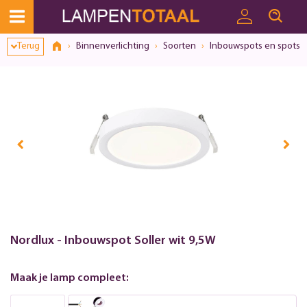
Toestemmingsvenster geopend
Terug
Binnenverlichting
Soorten
Inbouwspots en spots
Nordlux - Inbouwspot Soller wit 9,5W
Maak je lamp compleet: