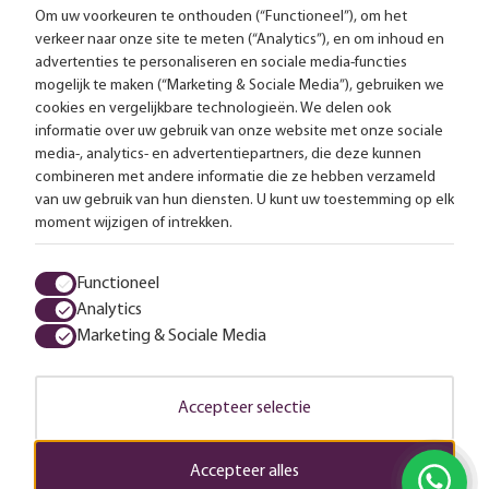
Om uw voorkeuren te onthouden (“Functioneel”), om het
verkeer naar onze site te meten (“Analytics”), en om inhoud en
Gratis bezorging vanaf 99,-
advertenties te personaliseren en sociale media-functies
mogelijk te maken (“Marketing & Sociale Media”), gebruiken we
Advies op maat
cookies en vergelijkbare technologieën. We delen ook
informatie over uw gebruik van onze website met onze sociale
Meer dan 25.000 lampen op voorraad
media-, analytics- en advertentiepartners, die deze kunnen
combineren met andere informatie die ze hebben verzameld
van uw gebruik van hun diensten. U kunt uw toestemming op elk
4.57 uit 2853 reviews
moment wijzigen of intrekken.
Alle prijzen zijn inclusief btw en exclusief eventuele verzendkosten.
Functioneel
Analytics
Algemene voorwaarden
Privacy statement
Cookies
Marketing & Sociale Media
© 2026 LampenTotaal
Accepteer selectie
Accepteer alles