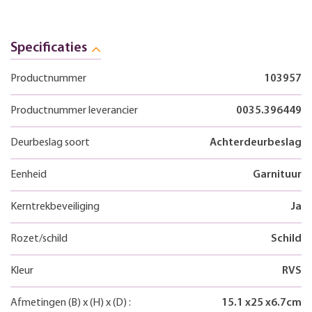
Specificaties
Productnummer
103957
Productnummer leverancier
0035.396449
Deurbeslag soort
Achterdeurbeslag
Eenheid
Garnituur
Kerntrekbeveiliging
Ja
Rozet/schild
Schild
Kleur
RVS
Afmetingen
(B)
x
(H)
x
(D)
:
15.1
x
25
x
6.7
cm