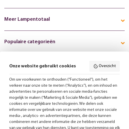
Meer Lampentotaal
Populaire categorieën
Onze website gebruikt cookies
Overzicht
Volg ons online:
Om uw voorkeuren te onthouden (“Functioneel”), om het
verkeer naar onze site te meten (“Analytics”), en om inhoud en
Gratis bezorging vanaf 99,-
advertenties te personaliseren en sociale media-functies
mogelijk te maken (“Marketing & Sociale Media”), gebruiken we
Advies op maat
cookies en vergelijkbare technologieën. We delen ook
informatie over uw gebruik van onze website met onze sociale
Meer dan 25.000 lampen op voorraad
media-, analytics- en advertentiepartners, die deze kunnen
combineren met andere informatie die ze hebben verzameld
van uw gebruik van hun diensten. U kunt uw toestemming op elk