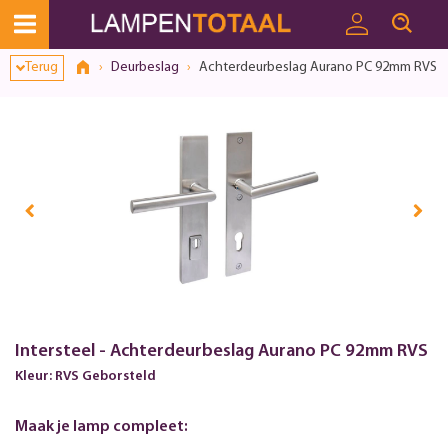
Toestemmingsvenster geopend
Terug
Deurbeslag
Achterdeurbeslag Aurano PC 92mm RVS
Intersteel - Achterdeurbeslag Aurano PC 92mm RVS
Kleur: RVS Geborsteld
Maak je lamp compleet: