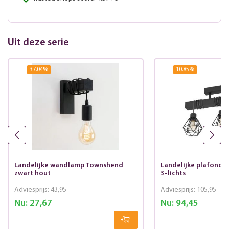
Uit deze serie
37.04
%
10.85
%
Landelijke wandlamp Townshend
Landelijke plafond
zwart hout
3-lichts
Adviesprijs:
43,95
Adviesprijs:
105,95
Nu:
27,67
Nu:
94,45