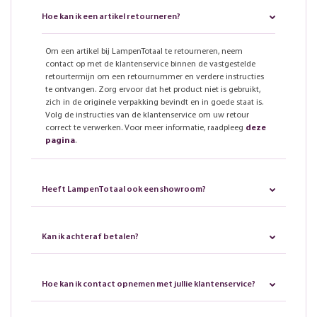
Hoe kan ik een artikel retourneren?
Om een artikel bij LampenTotaal te retourneren, neem
contact op met de klantenservice binnen de vastgestelde
retourtermijn om een retournummer en verdere instructies
te ontvangen. Zorg ervoor dat het product niet is gebruikt,
zich in de originele verpakking bevindt en in goede staat is.
Volg de instructies van de klantenservice om uw retour
correct te verwerken. Voor meer informatie, raadpleeg
deze
pagina
.
Heeft LampenTotaal ook een showroom?
Kan ik achteraf betalen?
Hoe kan ik contact opnemen met jullie klantenservice?