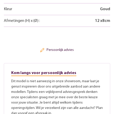
Kleur
Goud
Afmetingen
(H)
x
(Ø)
:
12
x
8
cm
Persoonlijk advies
Kom langs voor persoonlijk advies
Dit model is niet aanwezig in onze showroom, maar laat je
gerust inspireren door ons uitgebreide aanbod aan andere
modellen. Tijdens een vrijblijvend adviesgesprek denken
onze specialisten graag met je mee over de beste keuze
voor jouw situatie. Je bent altijd welkom tijdens
openingstijden. Wil je verzekerd zijn van alle aandacht? Plan
dan vooraf een afspraak in.