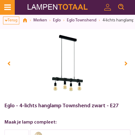
Toestemmingsvenster geopend
Terug
Merken
Eglo
Eglo Townshend
4-lichts hanglamp
Eglo - 4-lichts hanglamp Townshend zwart - E27
Maak je lamp compleet: