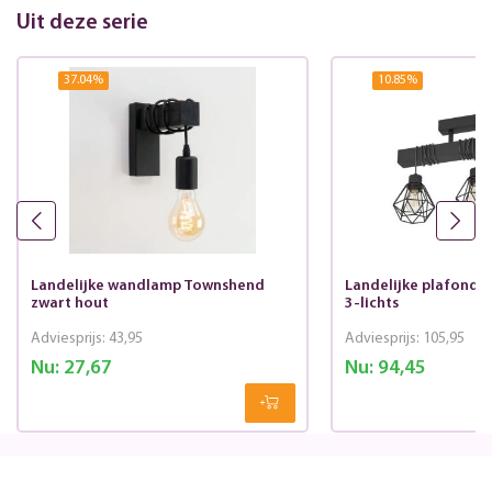
Uit deze serie
37.04
%
10.85
%
Landelijke wandlamp Townshend
Landelijke plafond
zwart hout
3-lichts
Adviesprijs:
43,95
Adviesprijs:
105,95
Nu:
27,67
Nu:
94,45