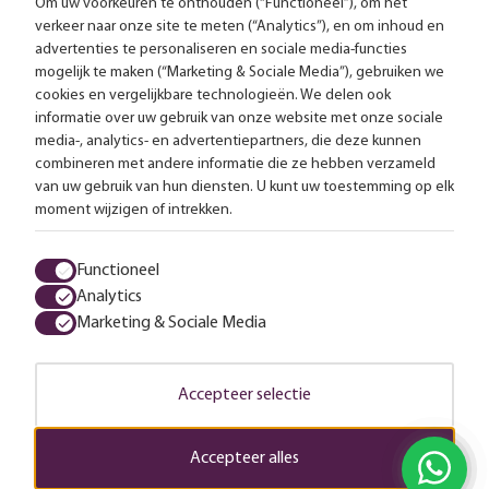
Om uw voorkeuren te onthouden (“Functioneel”), om het
verkeer naar onze site te meten (“Analytics”), en om inhoud en
Gratis bezorging vanaf 99,-
advertenties te personaliseren en sociale media-functies
mogelijk te maken (“Marketing & Sociale Media”), gebruiken we
Advies op maat
cookies en vergelijkbare technologieën. We delen ook
informatie over uw gebruik van onze website met onze sociale
Meer dan 25.000 lampen op voorraad
media-, analytics- en advertentiepartners, die deze kunnen
combineren met andere informatie die ze hebben verzameld
van uw gebruik van hun diensten. U kunt uw toestemming op elk
4.57 uit 2853 reviews
moment wijzigen of intrekken.
Alle prijzen zijn inclusief btw en exclusief eventuele verzendkosten.
Functioneel
Analytics
Algemene voorwaarden
Privacy statement
Cookies
Marketing & Sociale Media
© 2026 LampenTotaal
Accepteer selectie
Accepteer alles