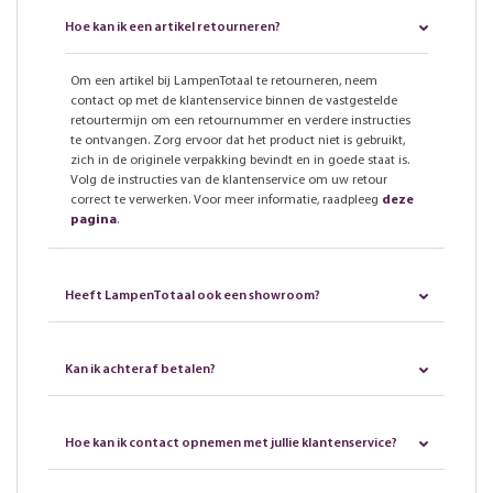
Hoe kan ik een artikel retourneren?
Om een artikel bij LampenTotaal te retourneren, neem
contact op met de klantenservice binnen de vastgestelde
retourtermijn om een retournummer en verdere instructies
te ontvangen. Zorg ervoor dat het product niet is gebruikt,
zich in de originele verpakking bevindt en in goede staat is.
Volg de instructies van de klantenservice om uw retour
correct te verwerken. Voor meer informatie, raadpleeg
deze
pagina
.
Heeft LampenTotaal ook een showroom?
Kan ik achteraf betalen?
Hoe kan ik contact opnemen met jullie klantenservice?