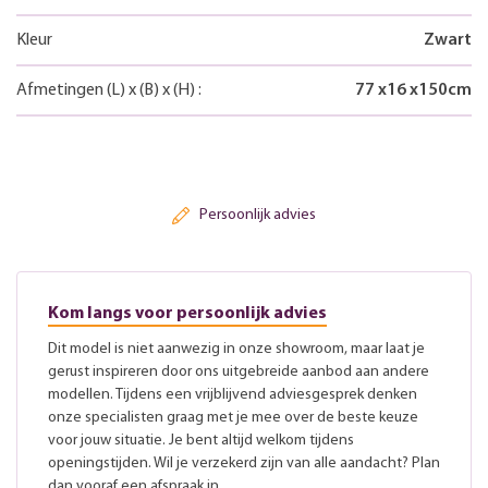
Kleur
Zwart
Afmetingen
(L)
x
(B)
x
(H)
:
77
x
16
x
150
cm
Persoonlijk advies
Kom langs voor persoonlijk advies
Dit model is niet aanwezig in onze showroom, maar laat je
gerust inspireren door ons uitgebreide aanbod aan andere
modellen. Tijdens een vrijblijvend adviesgesprek denken
onze specialisten graag met je mee over de beste keuze
voor jouw situatie. Je bent altijd welkom tijdens
openingstijden. Wil je verzekerd zijn van alle aandacht? Plan
dan vooraf een afspraak in.