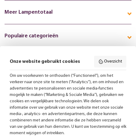
Meer Lampentotaal
Populaire categorieën
Onze website gebruikt cookies
Overzicht
Volg ons online:
Om uw voorkeuren te onthouden (“Functioneel”), om het
verkeer naar onze site te meten (“Analytics”), en om inhoud en
Gratis bezorging vanaf 99,-
advertenties te personaliseren en sociale media-functies
mogelijk te maken (“Marketing & Sociale Media”), gebruiken we
Advies op maat
cookies en vergelijkbare technologieën. We delen ook
informatie over uw gebruik van onze website met onze sociale
Meer dan 25.000 lampen op voorraad
media-, analytics- en advertentiepartners, die deze kunnen
combineren met andere informatie die ze hebben verzameld
van uw gebruik van hun diensten. U kunt uw toestemming op elk
4.57 uit 2853 reviews
moment wijzigen of intrekken.