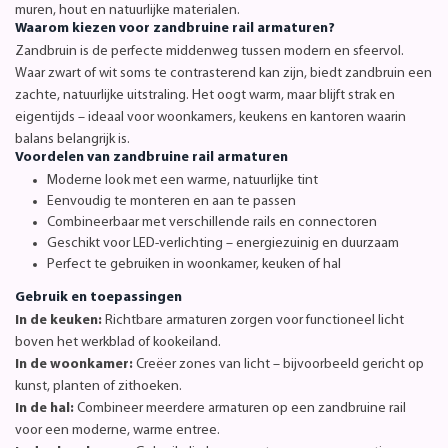
muren, hout en natuurlijke materialen.
Waarom kiezen voor zandbruine rail armaturen?
Zandbruin is de perfecte middenweg tussen modern en sfeervol.
Waar zwart of wit soms te contrasterend kan zijn, biedt zandbruin een
zachte, natuurlijke uitstraling. Het oogt warm, maar blijft strak en
eigentijds – ideaal voor woonkamers, keukens en kantoren waarin
balans belangrijk is.
Voordelen van zandbruine rail armaturen
Moderne look met een warme, natuurlijke tint
Eenvoudig te monteren en aan te passen
Combineerbaar met verschillende rails en connectoren
Geschikt voor LED-verlichting – energiezuinig en duurzaam
Perfect te gebruiken in woonkamer, keuken of hal
Gebruik en toepassingen
In de keuken:
Richtbare armaturen zorgen voor functioneel licht
boven het werkblad of kookeiland.
In de woonkamer:
Creëer zones van licht – bijvoorbeeld gericht op
kunst, planten of zithoeken.
In de hal:
Combineer meerdere armaturen op een zandbruine rail
voor een moderne, warme entree.