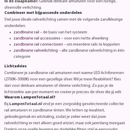
In de slaapkamer:
Gebruik dimbare armaturen voor een rustige,
sfeervolle verlichting.
Combineer met bijpassende onderdelen
Stel jouw ideale railverlichting samen met de volgende zandkleurige
onderdelen:
zandbruine rail
– de basis van het systeem
zandbruine rail accessoires
– voor een nette afwerking
zandbruine rail connectoren
– om meerdere rails te koppelen
zandbruine railverlichting
– alle zandbruine railverlichting in één
categorie
Lichtadvies
Combineer je zandbruine rail armaturen met warme LED-lichtbronnen
(2700K–3000K) voor een gezellige sfeer. Wil je meer flexibiliteit? Kies
dan voor dimbare armaturen of slimme verlichting. Zo pas je de
lichtsterkte aan per moment en creëer je precies de sfeer die jij wilt.
Waarom LampenTotaal.nl?
Bij
LampenTotaal.nl
vind je een zorgvuldig geselecteerde collectie
rail armaturen in zandbruine tinten. We letten op kwaliteit,
gebruiksgemak en uitstraling, zodat je zeker weet dat jouw
railverlichting er niet alleen goed uitziet, maar ook jarenlang meegaat.
Dankzij onze snelle levering en duidelijke filters stel je eenvoudig