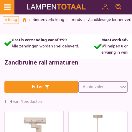
Toestemmingsvenster geopend
Terug
Binnenverlichting
Trends
Zandkleurige binnenverl
Gratis verzending vanaf €99
Maatwerkadvie
Alle zendingen worden snel geleverd.
Wij helpen u gra
ervaring in verlic
Zandbruine rail armaturen
Filter
1
-
4
van
4
producten