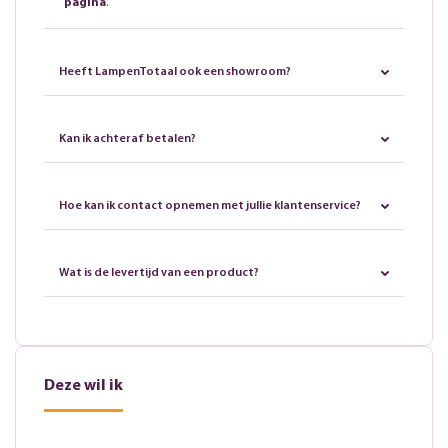
pagina
.
Heeft LampenTotaal ook een showroom?
Kan ik achteraf betalen?
Hoe kan ik contact opnemen met jullie klantenservice?
Wat is de levertijd van een product?
Deze wil ik