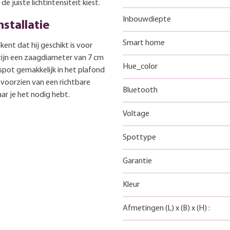
e juiste lichtintensiteit kiest.
Inbouwdiepte
nstallatie
Smart home
kent dat hij geschikt is voor
ijn een zaagdiameter van 7 cm
Hue_color
pot gemakkelijk in het plafond
s voorzien van een richtbare
Bluetooth
aar je het nodig hebt.
Voltage
Spottype
Garantie
Kleur
Afmetingen
(L)
x
(B)
x
(H)
: