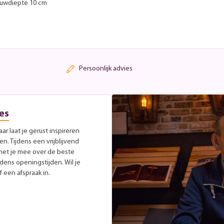
ouwdiepte 10 cm
Persoonlijk advies
es
r laat je gerust inspireren
. Tijdens een vrijblijvend
met je mee over de beste
jdens openingstijden. Wil je
 een afspraak in.