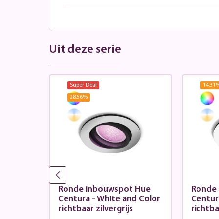
Uit deze serie
Super Deal
14.31
28.56
%
t Hue
Ronde inbouwspot Hue
Ronde 
d Color
Centura - White and Color
Centur
richtbaar zilvergrijs
richtba