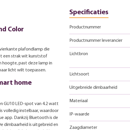
Specificaties
Productnummer
nd Color
Productnummer leverancier
 vierkante plafondlamp die
Lichtbron
t een strak wit kunststof
m hoogte, past deze lamp in
aar licht wilt toepassen.
Lichtsoort
smart home
Uitgebreide dimbaarheid
Materiaal
en GU10 LED-spot van 4.2 watt
 is volledig instelbaar, waardoor
IP-waarde
ue app. Dankzij Bluetooth is de
e dimbaarheid is uitgebreid en
Zaagdiameter