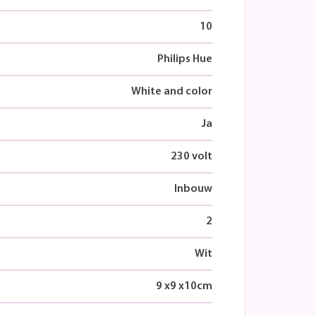
10
Philips Hue
White and color
Ja
230 volt
Inbouw
2
Wit
9
x
9
x
10
cm