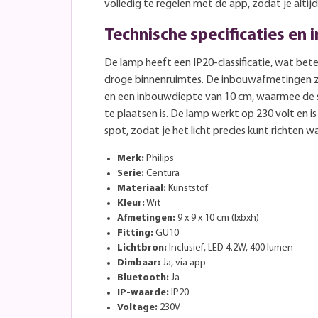
volledig te regelen met de app, zodat je altijd d
Technische specificaties en i
De lamp heeft een IP20-classificatie, wat bete
droge binnenruimtes. De inbouwafmetingen z
en een inbouwdiepte van 10 cm, waarmee de s
te plaatsen is. De lamp werkt op 230 volt en i
spot, zodat je het licht precies kunt richten w
Merk:
Philips
Serie:
Centura
Materiaal:
Kunststof
Kleur:
Wit
Afmetingen:
9 x 9 x 10 cm (lxbxh)
Fitting:
GU10
Lichtbron:
Inclusief, LED 4.2W, 400 lumen
Dimbaar:
Ja, via app
Bluetooth:
Ja
IP-waarde:
IP20
Voltage:
230V