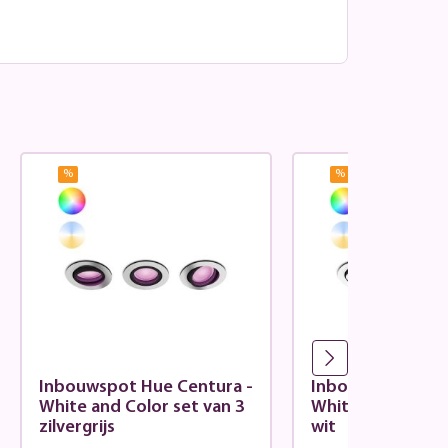
%
%
Inbouwspot Hue Centura -
Inbouwspot Hue 
White and Color set van 3
White and Color 
zilvergrijs
wit