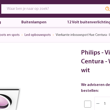
g
Buitenlampen
12 Volt buitenverlichtin
pots en spots
Led opbouwspots
Vierkante inbouwspot Hue Centura - W
Philips -
Centura - 
wit
We adviseren de
bestellen: