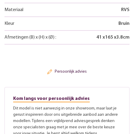
Materiaal
RVS
Kleur
Bruin
Afmetingen
(B)
x
(H)
x
(Ø)
:
41
x
165
x
3.8
cm
Persoonlijk advies
Kom langs voor persoonlijk advies
Dit model is niet aanwezig in onze showroom, maar laat je
gerust inspireren door ons uitgebreide aanbod aan andere
modellen. Tijdens een vrijblijvend adviesgesprek denken
onze specialisten graag met je mee over de beste keuze
voor jouw situatie. Je bent altijd welkom tijdens