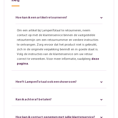
FAQ
Hoe kan ik een artikel retourneren?
Om een artikel bij LampenTotaal te retourneren, neem
contact op met de klantenservice binnen de vastgestelde
retourtermijn om een retournummer en verdere instructies
te ontvangen. Zorg ervoor dat het product niet is gebruikt,
zich in de originele verpakking bevindt en in goede staat is.
Volg de instructies van de klantenservice om uw retour
correct te verwerken. Voor meer informatie, raadpleeg
deze
pagina
.
Heeft LampenTotaal ook een showroom?
Kan ik achteraf betalen?
Hoe kan ik contact opnemen met jullie klantenservice?