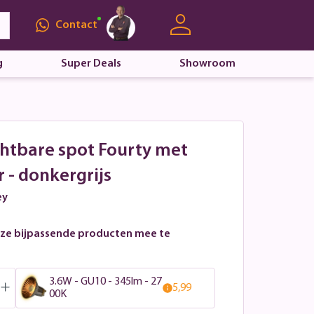
Contact
g
Super Deals
Showroom
chtbare spot Fourty met
 - donkergrijs
ey
ze bijpassende producten mee te
3.6W - GU10 - 345lm - 27
5,99
00K