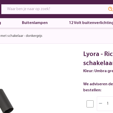
g
Buitenlampen
12 Volt buitenverlichtin
 met schakelaar - donkergrijs
Lyora - Ri
schakelaar
Kleur: Umbra gr
We adviseren de
bestellen: