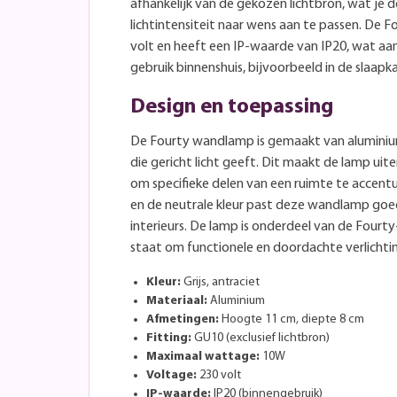
afhankelijk van de gekozen lichtbron, wat je 
lichtintensiteit naar wens aan te passen. De
volt en heeft een IP-waarde van IP20, wat aan
gebruik binnenshuis, bijvoorbeeld in de slaapk
Design en toepassing
De Fourty wandlamp is gemaakt van alumini
die gericht licht geeft. Dit maakt de lamp uit
om specifieke delen van een ruimte te accentu
en de neutrale kleur past deze wandlamp goed
interieurs. De lamp is onderdeel van de Fourty
staat om functionele en doordachte verlichti
Kleur:
Grijs, antraciet
Materiaal:
Aluminium
Afmetingen:
Hoogte 11 cm, diepte 8 cm
Fitting:
GU10 (exclusief lichtbron)
Maximaal wattage:
10W
Voltage:
230 volt
IP-waarde:
IP20 (binnengebruik)