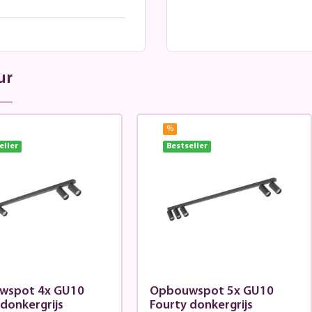
ur
%
eller
Bestseller
wspot 4x GU10
Opbouwspot 5x GU10
 donkergrijs
Fourty donkergrijs