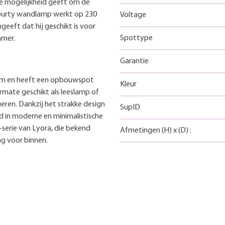
de mogelijkheid geeft om de
 Fourty wandlamp werkt op 230
Voltage
geeft dat hij geschikt is voor
Spottype
amer.
Garantie
um en heeft een opbouwspot
Kleur
ermate geschikt als leeslamp of
eren. Dankzij het strakke design
SupID
 in moderne en minimalistische
-serie van Lyora, die bekend
Afmetingen
(H)
x
(D)
:
ng voor binnen.