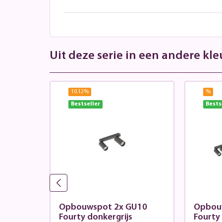
Uit deze serie in een andere kle
10.12
%
%
Bestseller
Bests
ot
Opbouwspot 2x GU10
Opbou
Fourty donkergrijs
Fourty