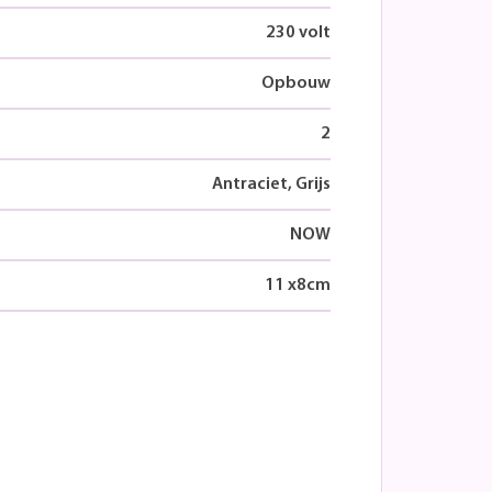
230 volt
Opbouw
2
Antraciet, Grijs
NOW
11
x
8
cm