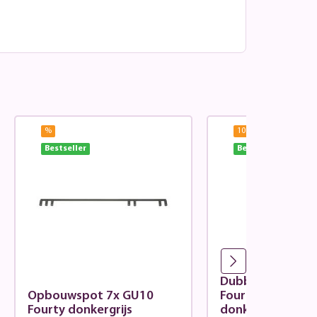
%
10.12
%
Bestseller
Bestseller
Dubbele inbouw
Opbouwspot 7x GU10
Fourty richtbaar 
Fourty donkergrijs
donkergrijs