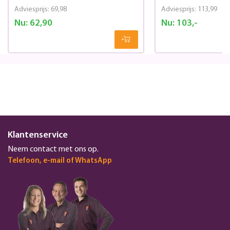
Adviesprijs:
69,98
Adviesprijs:
113,99
Nu:
62,90
Nu:
103,-
Klantenservice
Neem contact met ons op.
Telefoon, e-mail of WhatsApp