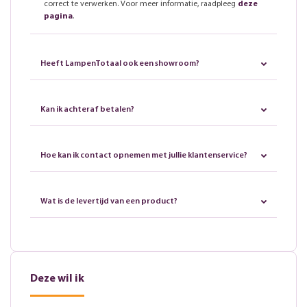
correct te verwerken. Voor meer informatie, raadpleeg
deze
pagina
.
Heeft LampenTotaal ook een showroom?
Kan ik achteraf betalen?
Hoe kan ik contact opnemen met jullie klantenservice?
Wat is de levertijd van een product?
Deze wil ik