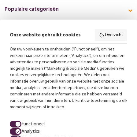
Populaire categorieën
Onze website gebruikt cookies
Overzicht
Volg ons online:
Om uw voorkeuren te onthouden (“Functioneel”), om het
verkeer naar onze site te meten (“Analytics”), en om inhoud en
Gratis bezorging vanaf 99,-
advertenties te personaliseren en sociale media-functies
mogelijk te maken (“Marketing & Sociale Media”), gebruiken we
Advies op maat
cookies en vergelijkbare technologieën. We delen ook
informatie over uw gebruik van onze website met onze sociale
Meer dan 25.000 lampen op voorraad
media-, analytics- en advertentiepartners, die deze kunnen
combineren met andere informatie die ze hebben verzameld
van uw gebruik van hun diensten. U kunt uw toestemming op elk
4.57 uit 2853 reviews
moment wijzigen of intrekken.
Alle prijzen zijn inclusief btw en exclusief eventuele verzendkosten.
Functioneel
Analytics
Algemene voorwaarden
Privacy statement
Cookies