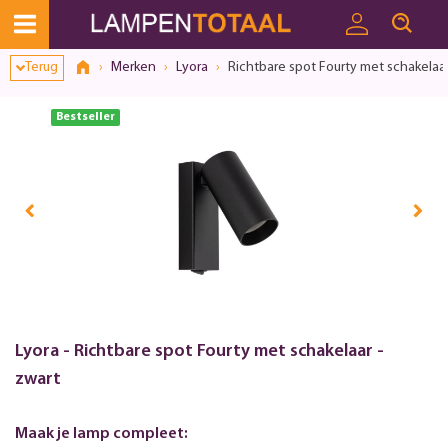
Toestemmingsvenster geopend
Terug
Merken
Lyora
Richtbare spot Fourty met schakelaar
Bestseller
Lyora - Richtbare spot Fourty met schakelaar -
zwart
Maak je lamp compleet: