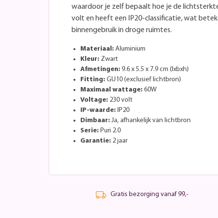
waardoor je zelf bepaalt hoe je de lichtsterk
volt en heeft een IP20-classificatie, wat betek
binnengebruik in droge ruimtes.
Materiaal:
Aluminium
Kleur:
Zwart
Afmetingen:
9.6 x 5.5 x 7.9 cm (lxbxh)
Fitting:
GU10 (exclusief lichtbron)
Maximaal wattage:
60W
Voltage:
230 volt
IP-waarde:
IP20
Dimbaar:
Ja, afhankelijk van lichtbron
Serie:
Puri 2.0
Garantie:
2 jaar
Gratis bezorging vanaf 99,-