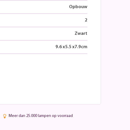
Opbouw
2
Zwart
9.6
x
5.5
x
7.9
cm
Meer dan 25.000 lampen op voorraad