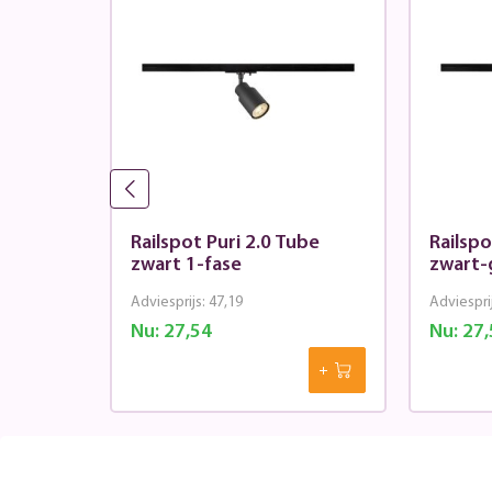
i 2.0
Railspot Puri 2.0 Tube
Railspo
3-fase
zwart 1-fase
zwart-
Adviesprijs:
47,19
Adviespri
Nu:
27,54
Nu:
27,