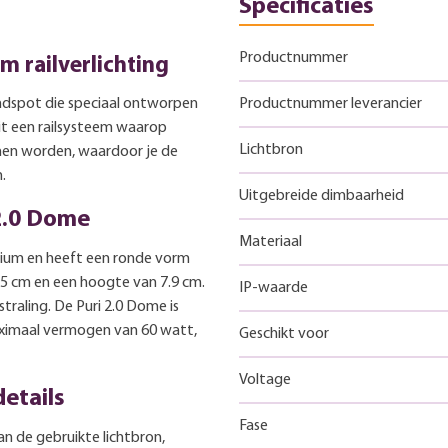
Specificaties
Productnummer
m railverlichting
ndspot die speciaal ontworpen
Productnummer leverancier
 uit een railsysteem waarop
Lichtbron
nen worden, waardoor je de
.
Uitgebreide dimbaarheid
2.0 Dome
Materiaal
nium en heeft een ronde vorm
.5 cm en een hoogte van 7.9 cm.
IP-waarde
traling. De Puri 2.0 Dome is
aximaal vermogen van 60 watt,
Geschikt voor
Voltage
etails
Fase
an de gebruikte lichtbron,