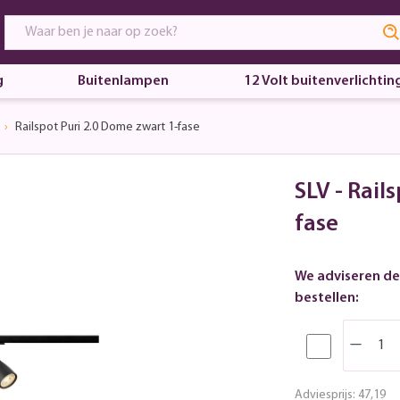
g
Buitenlampen
12 Volt buitenverlichtin
Railspot Puri 2.0 Dome zwart 1-fase
SLV - Rail
fase
We adviseren de
bestellen:
Adviesprijs:
47,19