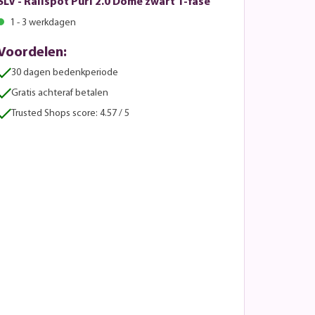
SLV - Railspot Puri 2.0 Dome zwart 1-fase
1 - 3 werkdagen
Voordelen:
30 dagen bedenkperiode
Gratis achteraf betalen
Trusted Shops score: 4.57 / 5