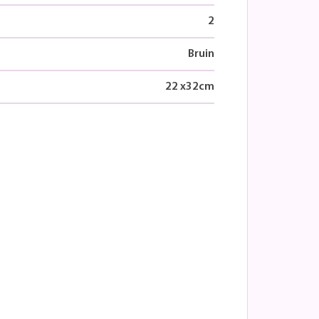
2
Bruin
22
x
32
cm