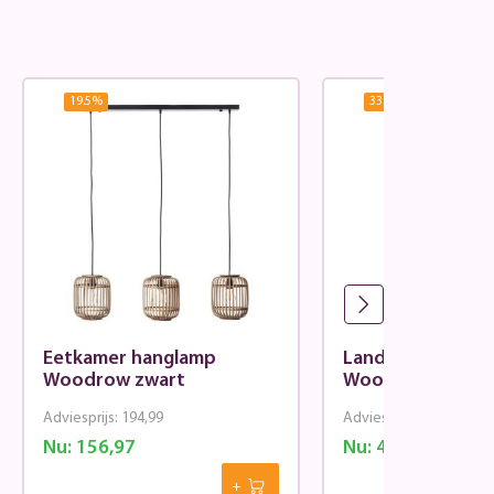
19.5
%
33.45
%
Eetkamer hanglamp
Landelijke tafell
Woodrow zwart
Woodrow zwart 
Adviesprijs:
194,99
Adviesprijs:
60,99
Nu:
156,97
Nu:
40,59