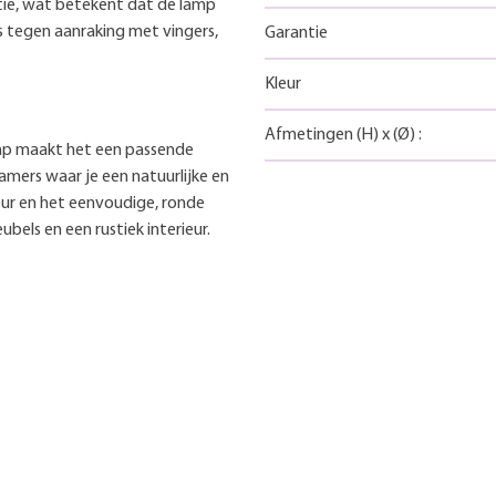
atie, wat betekent dat de lamp
s tegen aanraking met vingers,
Garantie
Kleur
Afmetingen
(H)
x
(Ø)
:
amp maakt het een passende
mers waar je een natuurlijke en
leur en het eenvoudige, ronde
bels en een rustiek interieur.