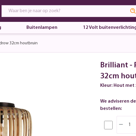
g
Buitenlampen
12 Volt buitenverlichtin
drow 32cm houtbruin
Brilliant
32cm hou
Kleur: Hout met
We adviseren de
bestellen: