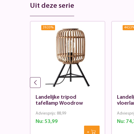
Uit deze serie
39.33
%
44.53
rlamp
Landelijke tripod
Landeli
tafellamp Woodrow
vloerl
Adviesprijs:
88,99
Adviespri
Nu:
53,99
Nu:
74,