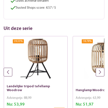
Gratis achteraf betalen
Trusted Shops score: 4.57 / 5
Uit deze serie
39.33
%
18.78
%
Landelijke tripod tafellamp
Woodrow
Hanglamp Woodrow
Adviesprijs:
88,99
Adviesprijs:
63,99
Nu:
53,99
Nu:
51,97