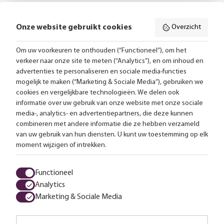
Onze website gebruikt cookies
Overzicht
Volg ons online:
Om uw voorkeuren te onthouden (“Functioneel”), om het
verkeer naar onze site te meten (“Analytics”), en om inhoud en
Gratis bezorging vanaf 99,-
advertenties te personaliseren en sociale media-functies
mogelijk te maken (“Marketing & Sociale Media”), gebruiken we
Advies op maat
cookies en vergelijkbare technologieën. We delen ook
informatie over uw gebruik van onze website met onze sociale
Meer dan 25.000 lampen op voorraad
media-, analytics- en advertentiepartners, die deze kunnen
combineren met andere informatie die ze hebben verzameld
van uw gebruik van hun diensten. U kunt uw toestemming op elk
4.57 uit 2853 reviews
moment wijzigen of intrekken.
Alle prijzen zijn inclusief btw en exclusief eventuele verzendkosten.
Functioneel
Analytics
Algemene voorwaarden
Privacy statement
Cookies
Marketing & Sociale Media
© 2026 LampenTotaal