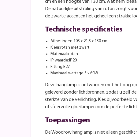
cm en een hoogte van 130 cm, wat hem ideaal
De natuurlijke uitstraling van rotan zorgt voo
de zwarte accenten het geheel een strakke lo
Technische specificaties
Afmetingen:105 x 21,5 x 130 cm
Kleur:rotan met zwart
Materiaal:rotan
IP waarde:IP20
Fitting:E27
Maximaal wattage:3 x 60W
Deze hanglamp is ontworpen met het oog op
geleverd zonder lichtbronnen, zodat u zelf de
sterkte van de verlichting. Kies bijvoorbeeld
of sfeervolle gloeilampen om de perfecte licht
Toepassingen
De Woodrow hanglamp is niet alleen geschikt