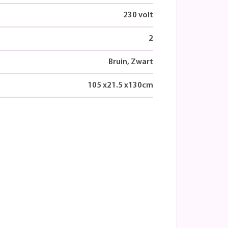
230 volt
2
Bruin, Zwart
105
x
21.5
x
130
cm