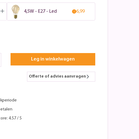
4,5W - E27 - Led
6,99
Leg in winkelwagen
Offerte of advies aanvragen
kperiode
betalen
ore: 4.57 / 5