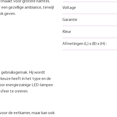
 maakt voor grotere ruimtes.
r een gezellige ambiance, terwijl
Voltage
ok geven.
Garantie
Kleur
Afmetingen
(L)
x
(B)
x
(H)
:
 gebruiksgemak. Hij wordt
 keuze heeft in het type en de
 voor energiezuinige LED-lampen
sfeer te creëren.
 voor de eetkamer, maar kan ook