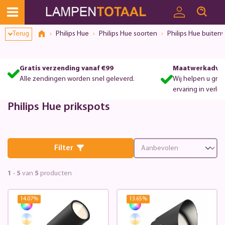
Terug
Philips Hue
Philips Hue soorten
Philips Hue buitenv
Gratis verzending vanaf €99
Maatwerkadvie
Alle zendingen worden snel geleverd.
Wij helpen u gra
ervaring in verlic
Philips Hue prikspots
Filter
1
-
5
van
5
producten
14.07
%
13.65
%