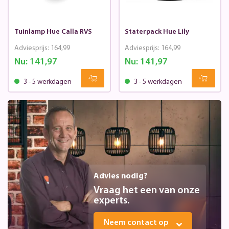
Tuinlamp Hue Calla RVS
Staterpack Hue Lily
Adviesprijs:
164,99
Adviesprijs:
164,99
Nu:
141,97
Nu:
141,97
3 - 5 werkdagen
3 - 5 werkdagen
Advies nodig?
Vraag het een van onze
experts.
Neem contact op