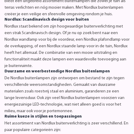
biedt een uitgebreid assortiment buitenlampen die zowel je tuin als
terras verlichten en nóg mooier maken. Met Nordlux buitenlampen
creëer je een veilige en sfeervolle omgeving rondom je huis.
Nordlux: Scandinavisch design voor buiten
Nordlux staat bekend om zijn hoogwaardige buitenverlichting met
een strak Scandinavisch design. Of je nu op zoek bent naar een
Nordlux wandlamp voor bij de voordeur, een Nordlux plafondlamp voor
de overkapping, of een Nordlux staande lamp voor in de tuin, Nordlux
heeft het allemaal. De combinatie van een mooie uitstraling en
functionaliteit maakt deze lampen een waardevolle toevoeging aan
je buitenruimte.
Duurzame en weerbestendige Nordlux buitenlampen
De Nordlux buitenlampen zijn ontworpen om bestand te zijn tegen
verschillende weersomstandigheden. Gemaakt van duurzame
materialen zoals roestvrij staal en aluminium, garanderen ze een
lange levensduur. Ook zijn veel Nordlux buitenlampen voorzien van
energiezuinige LED-technologie, wat niet alleen goed is voor het
milieu, maar ook voor je portemonnee.
Ruime kueze in stijlen en toepassingen
Het assortiment van Nordlux buitenverlichting is zeer verschillend. En
paar populaire categorieën zijn: