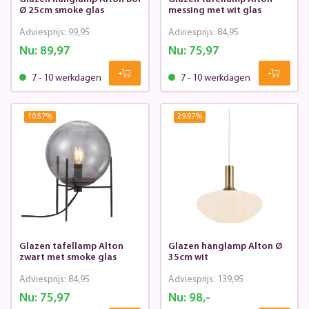
Ø 25cm smoke glas
messing met wit glas
Adviesprijs:
99,95
Adviesprijs:
84,95
Nu:
89,97
Nu:
75,97
7 - 10 werkdagen
7 - 10 werkdagen
10.57
%
29.97
%
Glazen tafellamp Alton
Glazen hanglamp Alton Ø
zwart met smoke glas
35cm wit
Adviesprijs:
84,95
Adviesprijs:
139,95
Nu:
75,97
Nu:
98,-