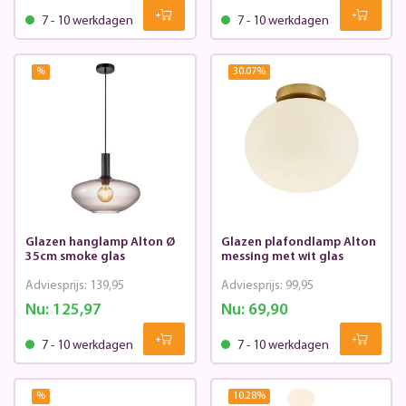
7 - 10 werkdagen
7 - 10 werkdagen
%
30.07
%
Glazen hanglamp Alton Ø
Glazen plafondlamp Alton
35cm smoke glas
messing met wit glas
Adviesprijs:
139,95
Adviesprijs:
99,95
Nu:
125,97
Nu:
69,90
7 - 10 werkdagen
7 - 10 werkdagen
%
10.28
%