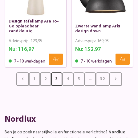
Design tafellamp Ara To-
Go oplaadbaar
Zwarte wandlamp Arki
zandkleurig
design down
Adviesprijs:
129,95
Adviesprijs:
169,95
Nu:
116,97
Nu:
152,97
7 - 10 werkdagen
7 - 10 werkdagen
1
2
3
4
5
...
32
Nordlux
Ben je op zoek naar stijlvolle en functionele verlichting?
Nordlux