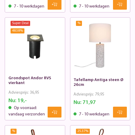
7 - 10 werkdagen
7 - 10 werkdagen
Super Deal
%
48.58
%
Grondspot Andor RVS
Tafellamp Antiga steen Ø
vierkant
26cm
Adviesprijs:
36,95
Adviesprijs:
79,95
Nu:
19,-
Nu:
71,97
Op voorraad:
vandaag verzonden
7 - 10 werkdagen
%
25.37
%