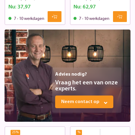
Nu:
37,97
Nu:
62,97
7 - 10 werkdagen
7 - 10 werkdagen
Advies nodig?
Vraag het een van onze
experts.
Neem contact op
25
%
%