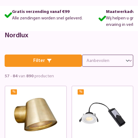
Gratis verzending vanaf €99
Maatwerkadvie
Alle zendingen worden snel geleverd.
Wij helpen u gra
ervaring in verlic
Nordlux
Filter
57
-
84
van
890
producten
%
%