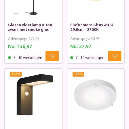
Glazen vloerlamp Alton
Plafonniere Altus wit Ø
zwart met smoke glas
29,8cm - 2700K
Adviesprijs:
174,95
Adviesprijs:
30,95
Nu:
156,97
Nu:
27,97
7 - 10 werkdagen
7 - 10 werkdagen
10.5
%
10.5
%