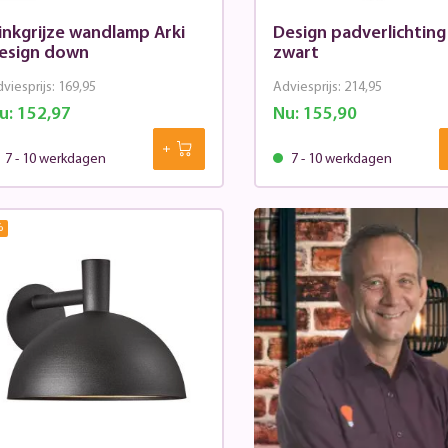
inkgrijze wandlamp Arki
Design padverlichting
esign down
zwart
viesprijs:
169,95
Adviesprijs:
214,95
u:
152,97
Nu:
155,90
7 - 10 werkdagen
7 - 10 werkdagen
%