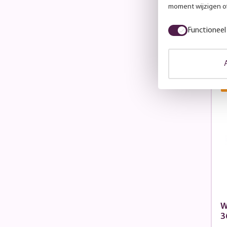
moment wijzigen of
Ad
N
Functioneel
W
3