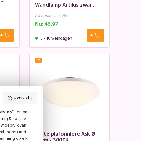
Wandlamp Artilus zwart
Adviesprijs:
51,95
Nu:
46,97
7 - 10 werkdagen
%
Overzicht
lytics”), en om
ting & Sociale
uw gebruik van
combineren met
ol
Witte plafonniere Ask Ø
temming op elk
28cm - 3000K