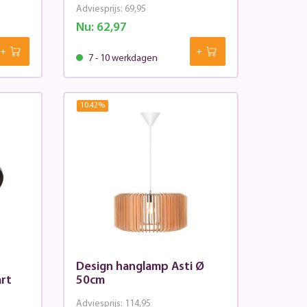
Adviesprijs:
69,95
Nu:
62,97
7 - 10 werkdagen
10.42
%
Design hanglamp Asti Ø
rt
50cm
Adviesprijs:
114,95