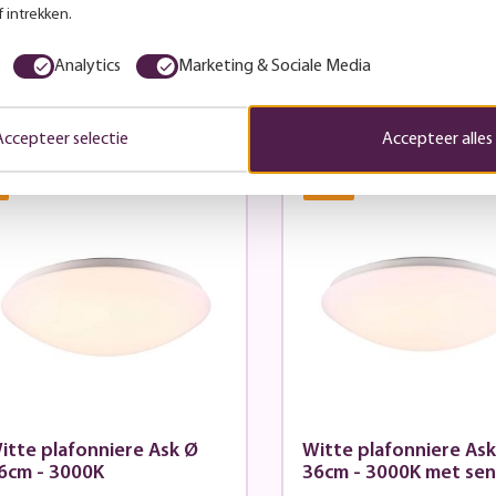
 intrekken.
viesprijs:
69,95
Adviesprijs:
69,95
u:
62,97
Nu:
62,97
Analytics
Marketing & Sociale Media
7 - 10 werkdagen
7 - 10 werkdagen
Accepteer selectie
Accepteer alles
%
27.11
%
itte plafonniere Ask Ø
Witte plafonniere As
6cm - 3000K
36cm - 3000K met sen