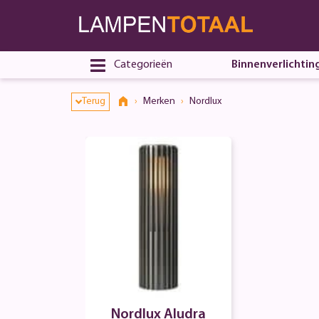
Toestemmingsvenster geopend
Categorieën
Binnenverlichtin
Terug
Merken
Nordlux
Nordlux Aludra