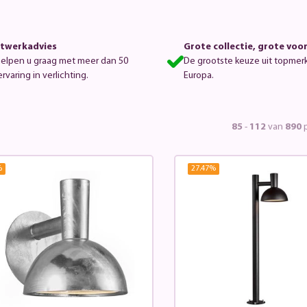
twerkadvies
Grote collectie, grote voo
helpen u graag met meer dan 50
De grootste keuze uit topmer
ervaring in verlichting.
Europa.
85
-
112
van
890
p
%
27.47
%