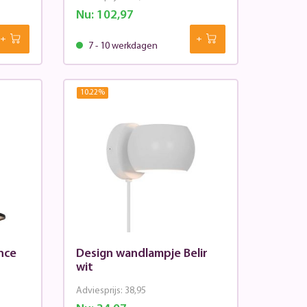
Nu:
102,97
7 - 10 werkdagen
10.22
%
nce
Design wandlampje Belir
wit
Adviesprijs:
38,95