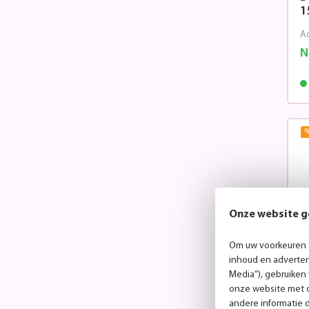
1
Ad
N
Onze website g
Om uw voorkeuren t
inhoud en advertent
Media”), gebruiken
onze website met o
U
andere informatie 
z