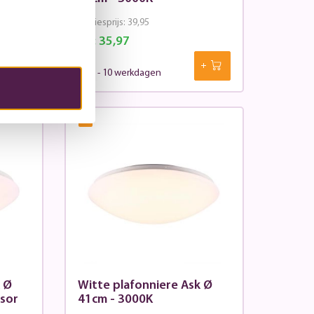
Adviesprijs:
39,95
Nu:
35,97
7 - 10 werkdagen
%
k Ø
Witte plafonniere Ask Ø
sor
41cm - 3000K