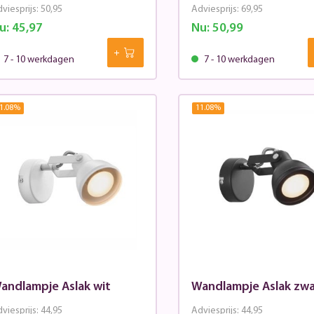
viesprijs:
50,95
Adviesprijs:
69,95
u:
45,97
Nu:
50,99
7 - 10 werkdagen
7 - 10 werkdagen
1.08
%
11.08
%
andlampje Aslak wit
Wandlampje Aslak zwa
viesprijs:
44,95
Adviesprijs:
44,95