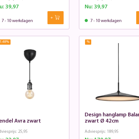
u:
39,97
Nu:
39,97
7 - 10 werkdagen
7 - 10 werkdagen
1.48
%
%
Design hanglamp Bala
endel Avra zwart
zwart Ø 42cm
viesprijs:
25,95
Adviesprijs:
189,95