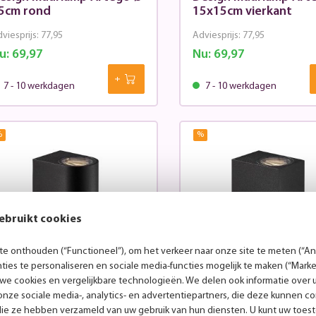
5cm rond
15x15cm vierkant
viesprijs:
77,95
Adviesprijs:
77,95
u:
69,97
Nu:
69,97
7 - 10 werkdagen
7 - 10 werkdagen
%
%
ebruikt cookies
e onthouden (“Functioneel”), om het verkeer naar onze site te meten (“Ana
ies te personaliseren en sociale media-functies mogelijk te maken (“Marke
 we cookies en vergelijkbare technologieën. We delen ook informatie over 
nze sociale media-, analytics- en advertentiepartners, die deze kunnen 
p & Downlighter Asbol
Up & Downlighter Asb
die ze hebben verzameld van uw gebruik van hun diensten. U kunt uw toes
wart afgerond
zwart hoekig