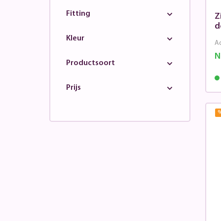
Fitting
Z
d
Kleur
Ad
N
Productsoort
Prijs