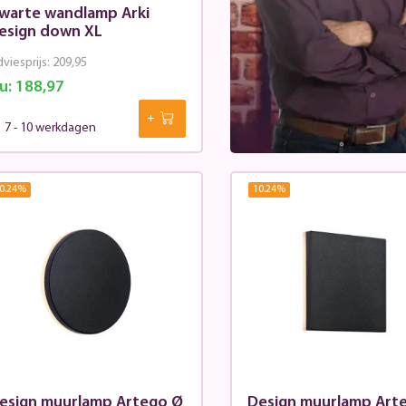
warte wandlamp Arki
esign down XL
viesprijs:
209,95
u:
188,97
7 - 10 werkdagen
0.24
%
10.24
%
esign muurlamp Artego Ø
Design muurlamp Art