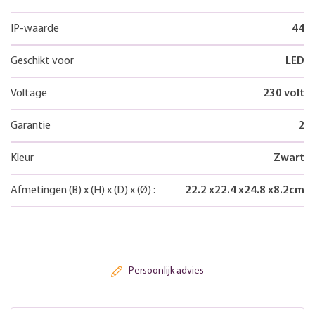
IP-waarde
44
Geschikt voor
LED
Voltage
230 volt
Garantie
2
Kleur
Zwart
Afmetingen
(B)
x
(H)
x
(D)
x
(Ø)
:
22.2
x
22.4
x
24.8
x
8.2
cm
Persoonlijk advies