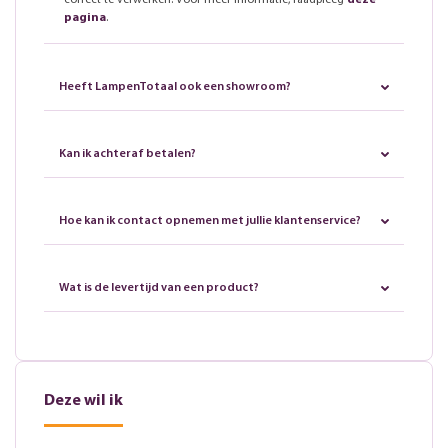
correct te verwerken. Voor meer informatie, raadpleeg
deze
pagina
.
Heeft LampenTotaal ook een showroom?
Kan ik achteraf betalen?
Hoe kan ik contact opnemen met jullie klantenservice?
Wat is de levertijd van een product?
Deze wil ik