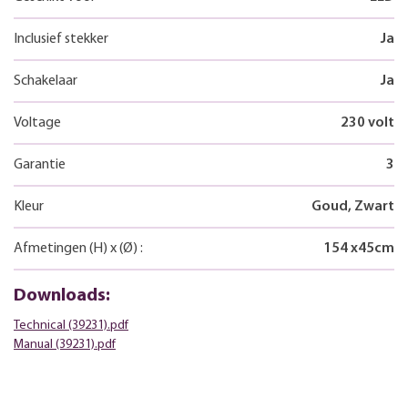
Inclusief stekker
Ja
Schakelaar
Ja
Voltage
230 volt
Garantie
3
Kleur
Goud, Zwart
Afmetingen
(H)
x
(Ø)
:
154
x
45
cm
Downloads:
Technical (39231).pdf
Manual (39231).pdf