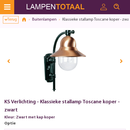
Toestemmingsvenster geopend
Terug
Buitenlampen
Klassieke stallamp Toscane koper - zwar
KS Verlichting - Klassieke stallamp Toscane koper -
zwart
Kleur: Zwart met kap koper
Optie