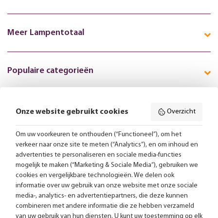
Meer Lampentotaal
Populaire categorieën
Onze website gebruikt cookies
Overzicht
Volg ons online:
Om uw voorkeuren te onthouden (“Functioneel”), om het
verkeer naar onze site te meten (“Analytics”), en om inhoud en
Gratis bezorging vanaf 99,-
advertenties te personaliseren en sociale media-functies
mogelijk te maken (“Marketing & Sociale Media”), gebruiken we
Advies op maat
cookies en vergelijkbare technologieën. We delen ook
informatie over uw gebruik van onze website met onze sociale
Meer dan 25.000 lampen op voorraad
media-, analytics- en advertentiepartners, die deze kunnen
combineren met andere informatie die ze hebben verzameld
van uw gebruik van hun diensten. U kunt uw toestemming op elk