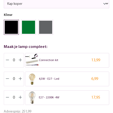
Kleur
Maak je lamp compleet:
13,99
Connection kit
6,99
4,5W - E27 - Led
17,95
E27 - 2200K- 4W
Adviesprijs:
251,99