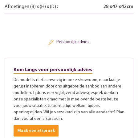
Afmetingen
(B)
x
(H)
x
(D)
:
28
x
47
x
42
cm
Persoonlijk advies
Kom langs voor persoonlijk advies
Dit model is niet aanwezig in onze showroom, maar laat je
gerust inspireren door ons uitgebreide aanbod aan andere
modellen. Tijdens een vrijblijvend adviesgesprek denken
onze specialisten graag met je mee over de beste keuze
voor jouw situatie. Je bent altijd welkom tijdens
openingstijden. Wil je verzekerd zijn van alle aandacht? Plan
dan vooraf een afspraak in.
Maak een afspraak