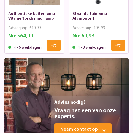
Authentieke buitenlamp
Staande tuinlamp
Vitrine Torch muurlamp
Alamonte 1
Adviesprijs:
610,99
Adviesprijs:
105,99
Nu:
564,99
Nu:
69,93
4 - 6 werkdagen
1 - 3 werkdagen
Advies nodig?
Vraag het een van onze
experts.
Neem contact op