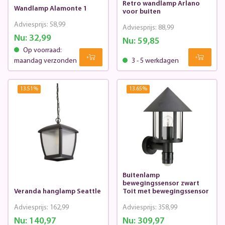
Retro wandlamp Arlano
Wandlamp Alamonte 1
voor buiten
Adviesprijs:
58,99
Adviesprijs:
88,99
Nu:
32,99
Nu:
59,85
Op voorraad:
maandag verzonden
3 - 5 werkdagen
13.51
%
13.65
%
Buitenlamp
bewegingssensor zwart
Veranda hanglamp Seattle
Toit met bewegingssensor
Adviesprijs:
162,99
Adviesprijs:
358,99
Nu:
140,97
Nu:
309,97