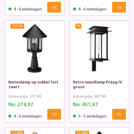
4 - 6 werkdagen
4 - 6 werkdagen
13.53
%
%
Buitenlamp op sokkel Toit
Retro wandlamp Praag IV
zwart
groot
Adviesprijs:
317,99
Adviesprijs:
497,99
Nu:
274,97
Nu:
451,97
4 - 6 werkdagen
3 - 5 werkdagen
13.78
%
13.78
%