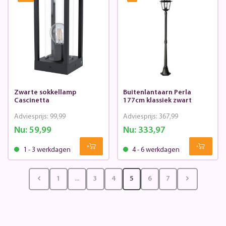
Zwarte sokkellamp
Buitenlantaarn Perla
Cascinetta
177cm klassiek zwart
Adviesprijs:
99,99
Adviesprijs:
367,99
Nu:
59,99
Nu:
333,97
1 - 3 werkdagen
4 - 6 werkdagen
1
...
3
4
5
6
7