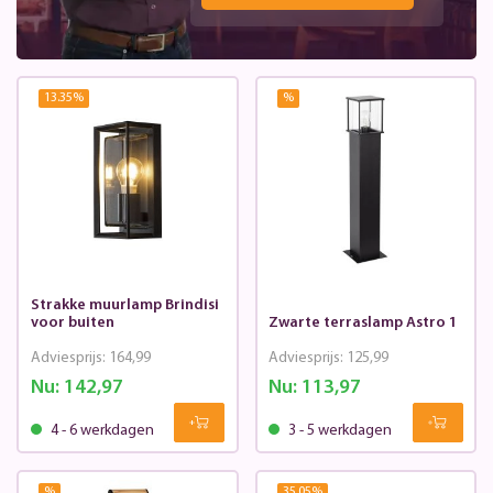
13.35
%
%
Strakke muurlamp Brindisi
voor buiten
Zwarte terraslamp Astro 1
Adviesprijs:
164,99
Adviesprijs:
125,99
Nu:
142,97
Nu:
113,97
4 - 6 werkdagen
3 - 5 werkdagen
%
35.05
%