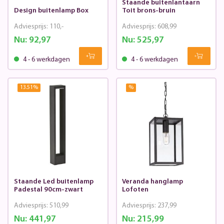
Staande buitenlantaarn
Design buitenlamp Box
Toit brons-bruin
Adviesprijs:
110,-
Adviesprijs:
608,99
Nu:
92,97
Nu:
525,97
4 - 6 werkdagen
4 - 6 werkdagen
13.51
%
%
Staande Led buitenlamp
Veranda hanglamp
Padestal 90cm-zwart
Lofoten
Adviesprijs:
510,99
Adviesprijs:
237,99
Nu:
441,97
Nu:
215,99