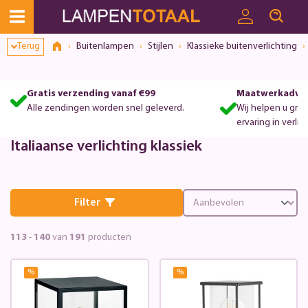
Terug
Buitenlampen
Stijlen
Klassieke buitenverlichting
Gratis verzending vanaf €99
Maatwerkadvie
Alle zendingen worden snel geleverd.
Wij helpen u gra
ervaring in verlic
Italiaanse verlichting klassiek
Filter
113
-
140
van
191
producten
%
%