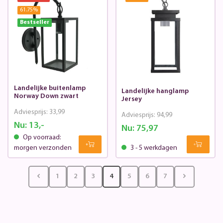
61.75
%
Bestseller
Landelijke buitenlamp
Landelijke hanglamp
Norway Down zwart
Jersey
Adviesprijs:
33,99
Adviesprijs:
94,99
Nu:
13,-
Nu:
75,97
Op voorraad:
morgen verzonden
3 - 5 werkdagen
1
2
3
4
5
6
7