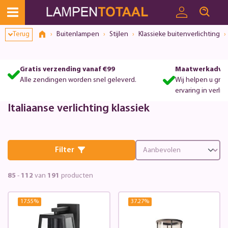
Terug
Buitenlampen
Stijlen
Klassieke buitenverlichting
Gratis verzending vanaf €99
Maatwerkadvie
Alle zendingen worden snel geleverd.
Wij helpen u gra
ervaring in verlic
Italiaanse verlichting klassiek
Filter
85
-
112
van
191
producten
17.55
%
37.27
%