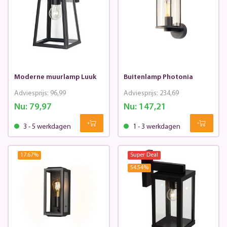
Moderne muurlamp Luuk
Buitenlamp Photonia
Adviesprijs:
96,99
Adviesprijs:
234,69
Nu:
79,97
Nu:
147,21
3 - 5 werkdagen
1 - 3 werkdagen
17.67
%
Super Deal
54.54
%