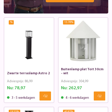
%
13.78
%
Buitenlamp plat Toit 30cm
Zwarte terraslamp Astro 2
- wit
Adviesprijs:
86,99
Adviesprijs:
304,99
Nu:
78,97
Nu:
262,97
3 - 5 werkdagen
4 - 6 werkdagen
19.33
%
40.87
%