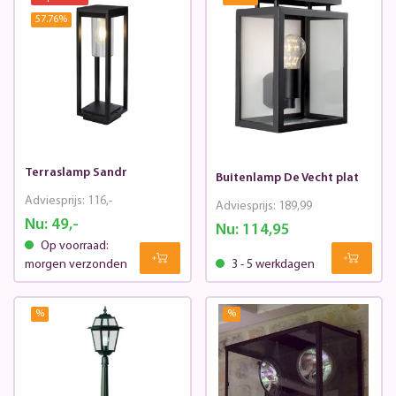
57.76
%
Terraslamp Sandr
Buitenlamp De Vecht plat
Adviesprijs:
116,-
Adviesprijs:
189,99
Nu:
49,-
Nu:
114,95
Op voorraad:
morgen verzonden
3 - 5 werkdagen
%
%