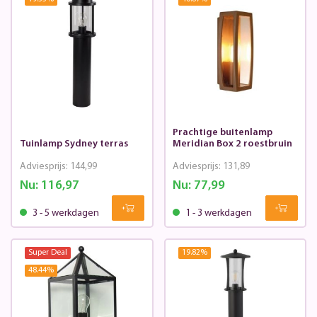
Prachtige buitenlamp
Tuinlamp Sydney terras
Meridian Box 2 roestbruin
Adviesprijs:
144,99
Adviesprijs:
131,89
Nu:
116,97
Nu:
77,99
3 - 5 werkdagen
1 - 3 werkdagen
Super Deal
19.82
%
48.44
%