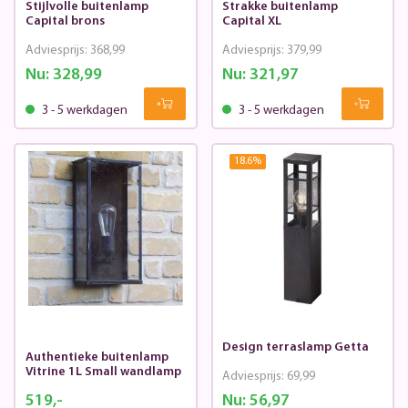
Stijlvolle buitenlamp
Strakke buitenlamp
Capital brons
Capital XL
Adviesprijs:
368,99
Adviesprijs:
379,99
Nu:
328,99
Nu:
321,97
3 - 5 werkdagen
3 - 5 werkdagen
18.6
%
Design terraslamp Getta
Authentieke buitenlamp
Vitrine 1L Small wandlamp
Adviesprijs:
69,99
519,-
Nu:
56,97