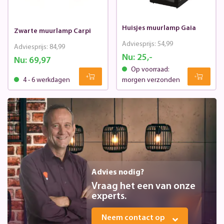
Huisjes muurlamp Gaia
Zwarte muurlamp Carpi
Adviesprijs:
54,99
Adviesprijs:
84,99
Nu:
25,-
Nu:
69,97
Op voorraad:
4 - 6 werkdagen
morgen verzonden
Advies nodig?
Vraag het een van onze
experts.
Neem contact op