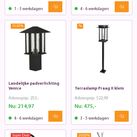
1 - 3 werkdagen
4 - 6 werkdagen
15.03
%
%
Landelijke padverlichting
Venice
Terraslamp Praag II klein
Adviesprijs:
253,-
Adviesprijs:
522,99
Nu:
214,97
Nu:
475,-
4 - 6 werkdagen
3 - 5 werkdagen
Super Deal
20.02
%