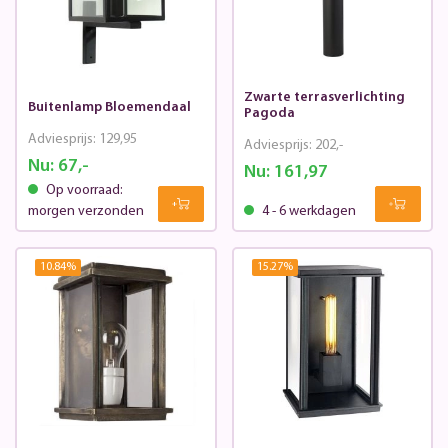
Zwarte terrasverlichting
Buitenlamp Bloemendaal
Pagoda
Adviesprijs:
129,95
Adviesprijs:
202,-
Nu:
67,-
Nu:
161,97
Op voorraad:
morgen verzonden
4 - 6 werkdagen
10.84
%
15.27
%