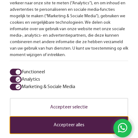
verkeer naar onze site te meten (“Analytics”), en om inhoud en
Gratis bezorging vanaf 99,-
advertenties te personaliseren en sociale media-functies
mogelijk te maken (“Marketing & Sociale Media”), gebruiken we
cookies en vergelijkbare technologieën. We delen ook
Advies op maat
informatie over uw gebruik van onze website met onze sociale
media-, analytics- en advertentiepartners, die deze kunnen
Meer dan 25.000 lampen op voorraad
combineren met andere informatie die ze hebben verzameld
van uw gebruik van hun diensten. U kunt uw toestemming op elk
4.57 uit 2853 reviews
moment wijzigen of intrekken.
Alle prijzen zijn inclusief btw en exclusief eventuele verzendkosten.
Functioneel
Analytics
Algemene voorwaarden
Privacy statement
Cookies
Marketing & Sociale Media
© 2026 LampenTotaal
Accepteer selectie
Accepteer alles