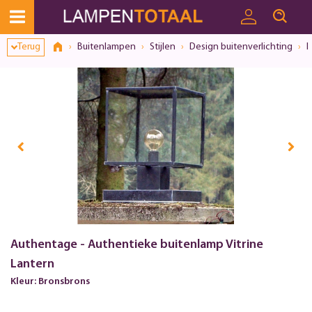
Toestemmingsvenster geopend
Terug
Buitenlampen
Stijlen
Design buitenverlichting
I
Authentage - Authentieke buitenlamp Vitrine
Lantern
Kleur: Bronsbrons