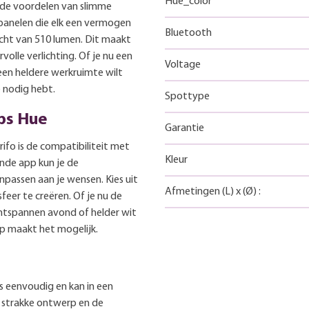
Hue_color
 de voordelen van slimme
D panelen die elk een vermogen
Bluetooth
icht van 510 lumen. Dit maakt
volle verlichting. Of je nu een
Voltage
een heldere werkruimte wilt
je nodig hebt.
Spottype
ips Hue
Garantie
ifo is de compatibiliteit met
Kleur
nde app kun je de
passen aan je wensen. Kies uit
Afmetingen
(L)
x
(Ø)
:
sfeer te creëren. Of je nu de
ntspannen avond of helder wit
p maakt het mogelijk.
is eenvoudig en kan in een
 strakke ontwerp en de