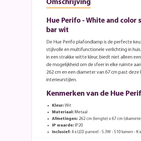
Omschrijving
Hue Perifo - White and color 
bar wit
De Hue Perifo plafondlamp is de perfecte keu
stijlvolle en multifunctionele verlichting in h
in een strakke witte kleur, biedt niet alleen e
de mogelijkheid om de sfeer in elke ruimte aa
262 cm en een diameter van 67 cm past deze 
interieurstijlen.
Kenmerken van de Hue Peri
Kleur:
Wit
Materiaal:
Metaal
Afmetingen:
262 cm (lengte) x 67 cm (diamete
IP waarde:
IP20
Inclusief:
4 x LED paneel - 5.3W - 510 lumen - K 