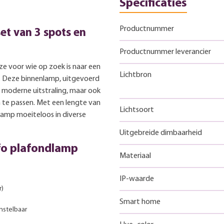
Specificaties
Productnummer
set van 3 spots en
Productnummer leverancier
ze voor wie op zoek is naar een
Lichtbron
uis. Deze binnenlamp, uitgevoerd
en moderne uitstraling, maar ook
n te passen. Met een lengte van
Lichtsoort
lamp moeiteloos in diverse
Uitgebreide dimbaarheid
fo plafondlamp
Materiaal
IP-waarde
r)
Smart home
instelbaar