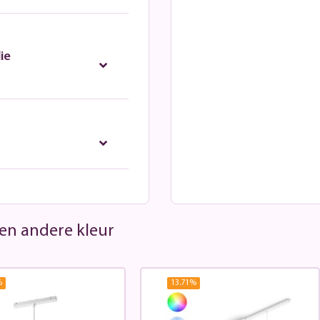
ie
 een andere kleur
%
13.71
%