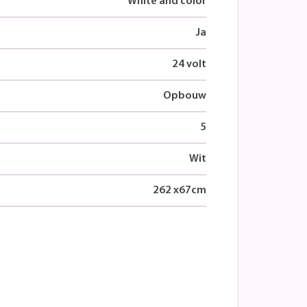
White and color
Ja
24 volt
Opbouw
5
Wit
262
x
67
cm