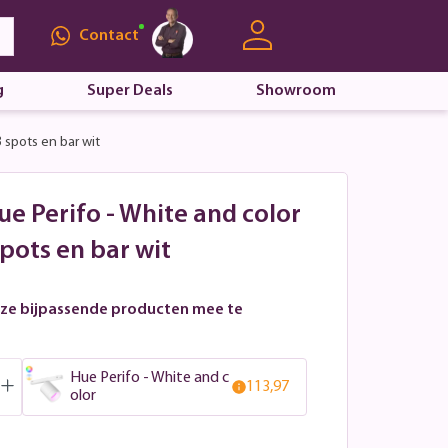
Contact
g
Super Deals
Showroom
3 spots en bar wit
Hue Perifo - White and color
spots en bar wit
ze bijpassende producten mee te
Hue Perifo - White and c
113,97
olor