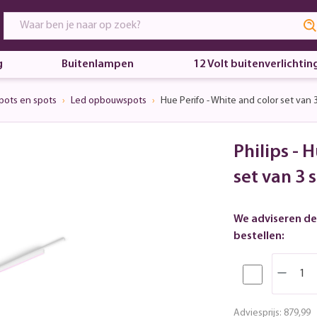
g
Buitenlampen
12 Volt buitenverlichtin
pots en spots
Led opbouwspots
Hue Perifo - White and color set van 
Philips - 
set van 3 
We adviseren de
bestellen:
Adviesprijs:
879,99