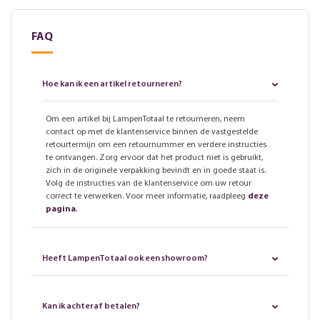
FAQ
Hoe kan ik een artikel retourneren?
Om een artikel bij LampenTotaal te retourneren, neem
contact op met de klantenservice binnen de vastgestelde
retourtermijn om een retournummer en verdere instructies
te ontvangen. Zorg ervoor dat het product niet is gebruikt,
zich in de originele verpakking bevindt en in goede staat is.
Volg de instructies van de klantenservice om uw retour
correct te verwerken. Voor meer informatie, raadpleeg
deze
pagina
.
Heeft LampenTotaal ook een showroom?
Kan ik achteraf betalen?