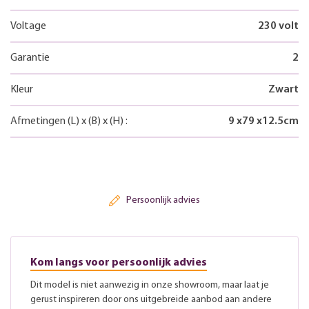
Voltage
230 volt
Garantie
2
Kleur
Zwart
Afmetingen
(L)
x
(B)
x
(H)
:
9
x
79
x
12.5
cm
Persoonlijk advies
Kom langs voor persoonlijk advies
Dit model is niet aanwezig in onze showroom, maar laat je
gerust inspireren door ons uitgebreide aanbod aan andere