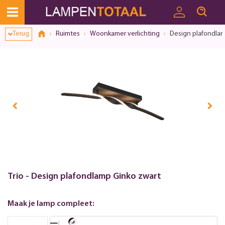
Toestemmingsvenster geopend
Terug
Ruimtes
Woonkamer verlichting
Design plafondlam
Trio - Design plafondlamp Ginko zwart
Maak je lamp compleet: