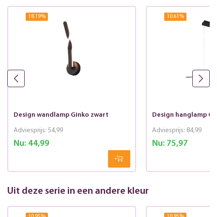
18.19
%
10.61
%
Design wandlamp Ginko zwart
Design hanglamp Gi
Adviesprijs:
54,99
Adviesprijs:
84,99
Nu:
44,99
Nu:
75,97
Uit deze serie in een andere kleur
10.95
%
10.95
%