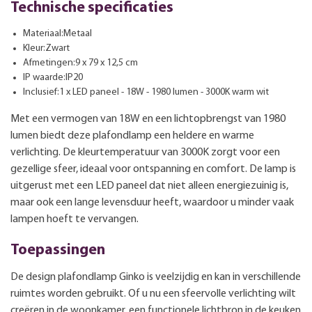
Technische specificaties
Materiaal:Metaal
Kleur:Zwart
Afmetingen:9 x 79 x 12,5 cm
IP waarde:IP20
Inclusief:1 x LED paneel - 18W - 1980 lumen - 3000K warm wit
Met een vermogen van 18W en een lichtopbrengst van 1980
lumen biedt deze plafondlamp een heldere en warme
verlichting. De kleurtemperatuur van 3000K zorgt voor een
gezellige sfeer, ideaal voor ontspanning en comfort. De lamp is
uitgerust met een LED paneel dat niet alleen energiezuinig is,
maar ook een lange levensduur heeft, waardoor u minder vaak
lampen hoeft te vervangen.
Toepassingen
De design plafondlamp Ginko is veelzijdig en kan in verschillende
ruimtes worden gebruikt. Of u nu een sfeervolle verlichting wilt
creëren in de woonkamer, een functionele lichtbron in de keuken