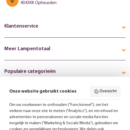
4043KK Opheusden
Klantenservice
Meer Lampentotaal
Populaire categorieën
Onze website gebruikt cookies
Overzicht
Volg ons online:
Om uw voorkeuren te onthouden (“Functioneel”), om het
verkeer naar onze site te meten (“Analytics”), en om inhoud en
Gratis bezorging vanaf 99,-
advertenties te personaliseren en sociale media-functies
mogelijk te maken (“Marketing & Sociale Media”), gebruiken we
cookies en vergelijkbare technologieën. We delen ook