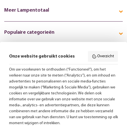
Meer Lampentotaal
Populaire categorieën
Onze website gebruikt cookies
Overzicht
Volg ons online:
Om uw voorkeuren te onthouden (“Functioneel”), om het
verkeer naar onze site te meten (“Analytics”), en om inhoud en
Gratis bezorging vanaf 99,-
advertenties te personaliseren en sociale media-functies
mogelijk te maken (“Marketing & Sociale Media”), gebruiken we
Advies op maat
cookies en vergelijkbare technologieën. We delen ook
informatie over uw gebruik van onze website met onze sociale
Meer dan 25.000 lampen op voorraad
media-, analytics- en advertentiepartners, die deze kunnen
combineren met andere informatie die ze hebben verzameld
van uw gebruik van hun diensten. U kunt uw toestemming op elk
4.57 uit 2853 reviews
moment wijzigen of intrekken.