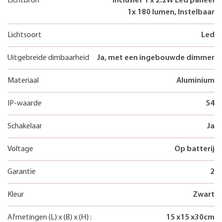
Lichtbron
Inclusief 1 x 2.2W Led paneel
1x 180 lumen, Instelbaar
Lichtsoort
Led
Uitgebreide dimbaarheid
Ja, met een ingebouwde dimmer
Materiaal
Aluminium
IP-waarde
54
Schakelaar
Ja
Voltage
Op batterij
Garantie
2
Kleur
Zwart
Afmetingen
(L)
x
(B)
x
(H)
:
15
x
15
x
30
cm