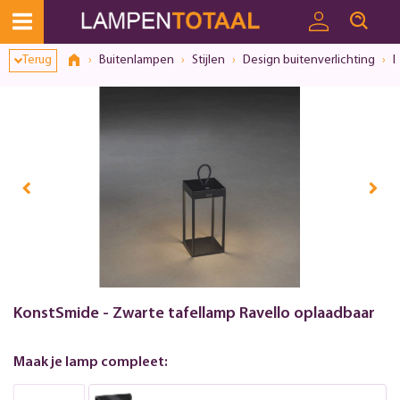
Toestemmingsvenster geopend
Terug
Buitenlampen
Stijlen
Design buitenverlichting
I
KonstSmide - Zwarte tafellamp Ravello oplaadbaar
Maak je lamp compleet: