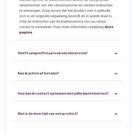
contact op met de klantenservice binnen de vastgestelde
retourtermijn om een retournummer en verdere instructies
te ontvangen. Zorg ervoor dat het product niet is gebruikt,
zich in de originele verpakking bevindt en in goede staat is.
Volg de instructies van de klantenservice om uw retour
correct te verwerken. Voor meer informatie, raadpleeg
deze
pagina
.
Heeft LampenTotaal ook een showroom?
Kan ik achteraf betalen?
Hoe kan ik contact opnemen met jullie klantenservice?
Wat is de levertijd van een product?