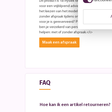
Functioneel
Dit product is <b>fysiek te zien in onze showro
voor een vrijblijvend adviesgesprek. Onze specia
het kiezen van het model dat perfect bij jou past
zonder afspraak tijdens onze openingstijden. Wil 
voor je is gereserveerd? Plan dan hiernaast eenv
ben je verzekerd van persoonlijke aandacht. <i>W
helpen: met of zonder afspraak.</i>
Maak een afspraak
FAQ
Hoe kan ik een artikel retourneren?