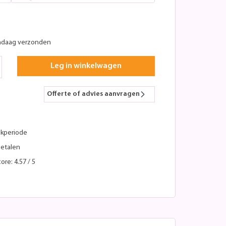
ndaag verzonden
Leg in winkelwagen
Offerte of advies aanvragen
kperiode
betalen
ore: 4.57 / 5