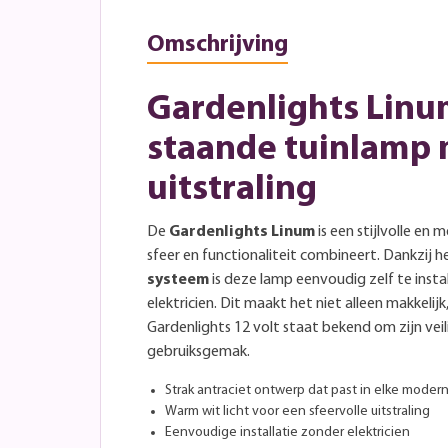
Omschrijving
Gardenlights Linu
staande tuinlamp
uitstraling
De
Gardenlights Linum
is een stijlvolle en
sfeer en functionaliteit combineert. Dankzij 
systeem
is deze lamp eenvoudig zelf te insta
elektricien. Dit maakt het niet alleen makkelij
Gardenlights 12 volt staat bekend om zijn veilig
gebruiksgemak.
Strak antraciet ontwerp dat past in elke modern
Warm wit licht voor een sfeervolle uitstraling
Eenvoudige installatie zonder elektricien