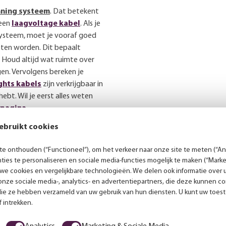
ning systeem
. Dat betekent
 een
laagvoltage kabel
. Als je
systeem, moet je vooraf goed
oten worden. Dit bepaalt
 Houd altijd wat ruimte over
en. Vervolgens bereken je
ghts kabels
zijn verkrijgbaar in
hebt. Wil je eerst alles weten
epagina
.
ebruikt cookies
e onthouden (“Functioneel”), om het verkeer naar onze site te meten (“Ana
ies te personaliseren en sociale media-functies mogelijk te maken (“Marke
Persoonlijk advies
 we cookies en vergelijkbare technologieën. We delen ook informatie over 
nze sociale media-, analytics- en advertentiepartners, die deze kunnen 
die ze hebben verzameld van uw gebruik van hun diensten. U kunt uw toes
 intrekken.
es