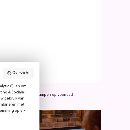
Overzicht
lytics”), en om
ting & Sociale
Meer dan 25.000 lampen op voorraad
uw gebruik van
combineren met
temming op elk