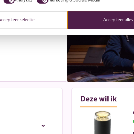
Analytics
Marketing & Sociale Media
om</b>. Kom gerust langs
listen helpen je graag bij
. Je bent altijd welkom
Accepteer selectie
Accepteer alles
je zeker weten dat er tijd
oudig een afspraak in. Zo
ij staan klaar om je te
Deze wil ik