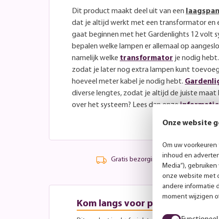
Dit product maakt deel uit van een
laagspan
dat je altijd werkt met een transformator en
gaat beginnen met het Gardenlights 12 volt 
bepalen welke lampen er allemaal op aangesl
namelijk welke
transformator
je nodig hebt.
zodat je later nog extra lampen kunt toevoeg
hoeveel meter kabel je nodig hebt.
Gardenli
diverse lengtes, zodat je altijd de juiste maat 
over het systeem? Lees dan onze
informati
Onze website g
Om uw voorkeuren t
inhoud en advertent
Gratis bezorging vanaf 99,-
Media”), gebruiken
onze website met o
andere informatie 
moment wijzigen of
Kom langs voor persoonlijk advi