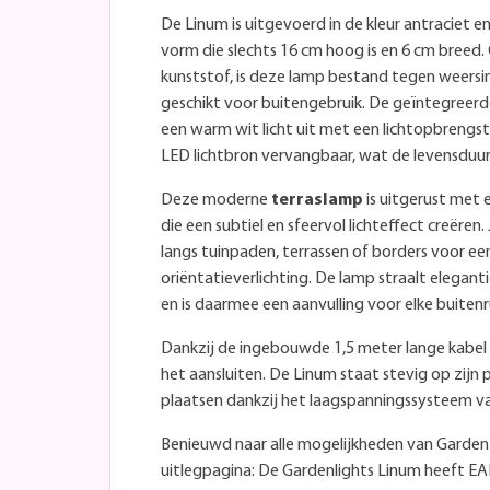
De Linum is uitgevoerd in de kleur antraciet 
vorm die slechts 16 cm hoog is en 6 cm bree
kunststof, is deze lamp bestand tegen weersi
geschikt voor buitengebruik. De geïntegreerde
een warm wit licht uit met een lichtopbrengst
LED lichtbron vervangbaar, wat de levensduur
Deze moderne
terraslamp
is uitgerust met 
die een subtiel en sfeervol lichteffect creëre
langs tuinpaden, terrassen of borders voor een
oriëntatieverlichting. De lamp straalt eleganti
en is daarmee een aanvulling voor elke buiten
Dankzij de ingebouwde 1,5 meter lange kabel he
het aansluiten. De Linum staat stevig op zijn p
plaatsen dankzij het laagspanningssysteem va
Benieuwd naar alle mogelijkheden van Garden L
uitlegpagina: De Gardenlights Linum heeft 