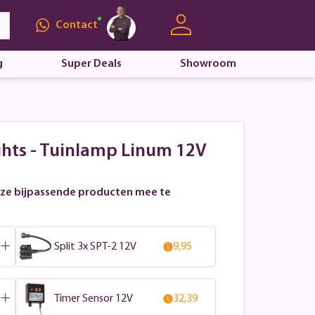
Contact
g
Super Deals
Showroom
hts - Tuinlamp Linum 12V
ze bijpassende producten mee te
Split 3x SPT-2 12V
9,95
Timer Sensor 12V
32,39