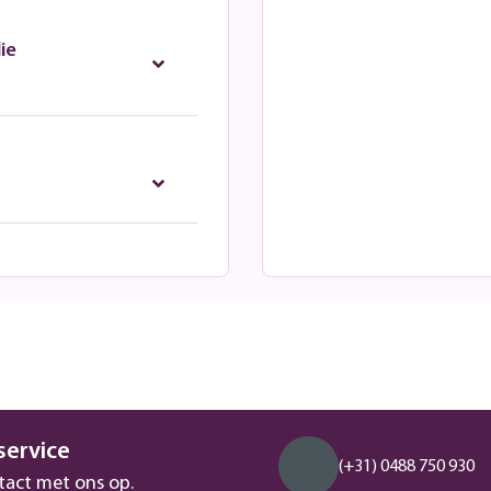
ie
service
(+31) 0488 750 930
act met ons op.