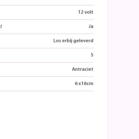
12 volt
d
Ja
Los erbij geleverd
5
Antraciet
6
x
16
cm