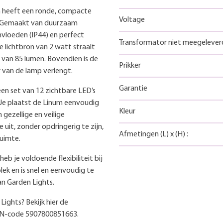
en heeft een ronde, compacte
Voltage
d. Gemaakt van duurzaam
nvloeden (IP44) en perfect
Transformator niet meegelever
 lichtbron van 2 watt straalt
 van 85 lumen. Bovendien is de
Prikker
 van de lamp verlengt.
Garantie
een set van 12 zichtbare LED’s
n. Je plaatst de Linum eenvoudig
Kleur
 gezellige en veilige
e uit, zonder opdringerig te zijn,
Afmetingen
(L)
x
(H)
:
ruimte.
b je voldoende flexibiliteit bij
lek en is snel en eenvoudig te
n Garden Lights.
ights? Bekijk hier de
EAN-code 5907800851663.