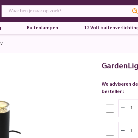
g
Buitenlampen
12 Volt buitenverlichtin
2V
GardenLig
We adviseren de
bestellen: