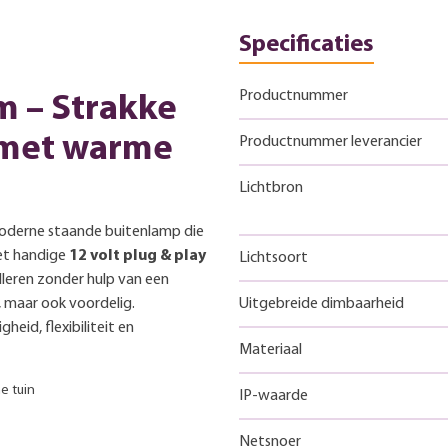
Specificaties
Productnummer
m – Strakke
 met warme
Productnummer leverancier
Lichtbron
 moderne staande buitenlamp die
het handige
12 volt plug & play
Lichtsoort
lleren zonder hulp van een
k, maar ook voordelig.
Uitgebreide dimbaarheid
heid, flexibiliteit en
Materiaal
e tuin
IP-waarde
Netsnoer