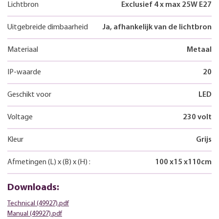
Lichtbron
Exclusief 4 x max 25W E27
Uitgebreide dimbaarheid
Ja, afhankelijk van de lichtbron
Materiaal
Metaal
IP-waarde
20
Geschikt voor
LED
Voltage
230 volt
Kleur
Grijs
Afmetingen
(L)
x
(B)
x
(H)
:
100
x
15
x
110
cm
Downloads:
Technical (49927).pdf
Manual (49927).pdf