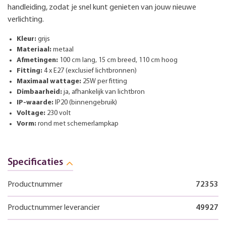
handleiding, zodat je snel kunt genieten van jouw nieuwe
verlichting.
Kleur:
grijs
Materiaal:
metaal
Afmetingen:
100 cm lang, 15 cm breed, 110 cm hoog
Fitting:
4 x E27 (exclusief lichtbronnen)
Maximaal wattage:
25W per fitting
Dimbaarheid:
ja, afhankelijk van lichtbron
IP-waarde:
IP20 (binnengebruik)
Voltage:
230 volt
Vorm:
rond met schemerlampkap
Specificaties
Productnummer
72353
Productnummer leverancier
49927