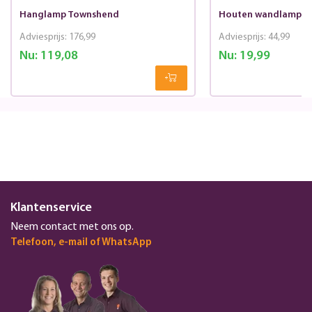
Hanglamp Townshend
Houten wandlamp T
Adviesprijs:
176,99
Adviesprijs:
44,99
Nu:
119,08
Nu:
19,99
Klantenservice
Neem contact met ons op.
Telefoon, e-mail of WhatsApp