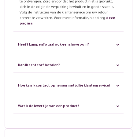
te ontvangen. Zorg ervoor dat het product niet is gebruikt,
zich in de originele verpakking bevindt en in goede staat is.
Volg de instructies van de klantenservice om uw retour
correct te verwerken. Voor meer informatie, raadpleeg
deze
pagina
.
Heeft LampenTotaal ook een showroom?
Kan ik achteraf betalen?
Hoe kan ik contact opnemen met jullie klantenservice?
Wat is de levertijd van een product?