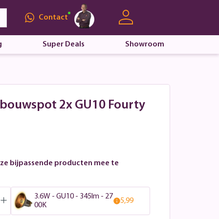
Contact
g
Super Deals
Showroom
pbouwspot 2x GU10 Fourty
ze bijpassende producten mee te
3.6W - GU10 - 345lm - 27
5,99
00K