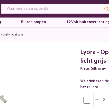
g
Buitenlampen
12 Volt buitenverlichtin
urty licht grijs
Lyora - O
licht grijs
Kleur: Silk gray
We adviseren de
bestellen: