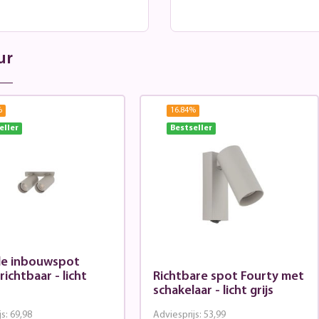
ur
%
16.84
%
eller
Bestseller
e inbouwspot
richtbaar - licht
Richtbare spot Fourty met
schakelaar - licht grijs
js:
69,98
Adviesprijs:
53,99