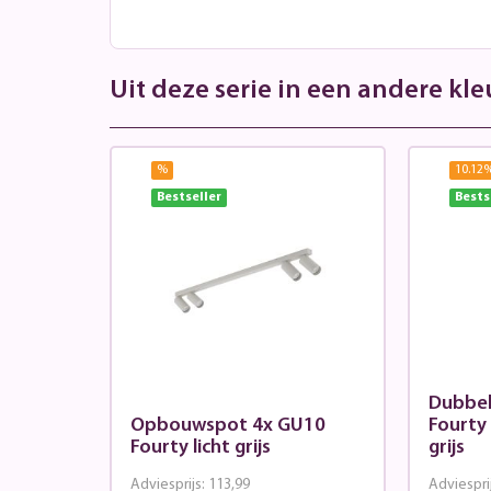
Uit deze serie in een andere kle
%
10.12
Bestseller
Bests
Dubbel
Opbouwspot 4x GU10
Fourty 
Fourty licht grijs
grijs
Adviesprijs:
113,99
Adviespri