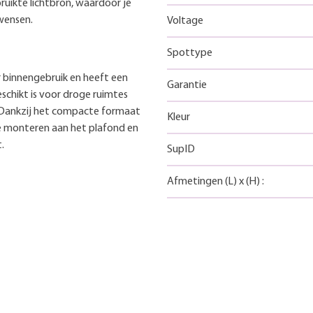
ruikte lichtbron, waardoor je
 wensen.
Voltage
Spottype
 binnengebruik en heeft een
Garantie
eschikt is voor droge ruimtes
 Dankzij het compacte formaat
Kleur
e monteren aan het plafond en
.
SupID
Afmetingen
(L)
x
(H)
: