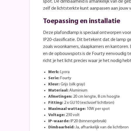
spot. De dimbaarheid is afhankelijk van de geb
zelf de lichtsterkte kunt aanpassen aan jouw
Toepassing en installatie
Deze plafondlamp is speciaal ontworpen voor
IP20-classificatie. Dit betekent dat de lamp g
zoals woonkamers, slaapkamers en kantoren.
en de opbouwspots is de Fourty eenvoudig t
richt je het licht precies waar je het nodig hebt
Merk:
Lyora
Serie:
Fourty
Kleur:
Grijs (silk gray)
Materiaal:
Aluminium
Afmetingen:
20 cm lengte, 8 cm hoogte
Fitting:
2 x GU10 (exclusief lichtbron)
Maximaal wattage:
10W per spot
Voltage:
230 volt
IP-waarde:
IP20 (binnengebruik)
Dimbaarheid:
Ja, afhankelijk van de lichtbron