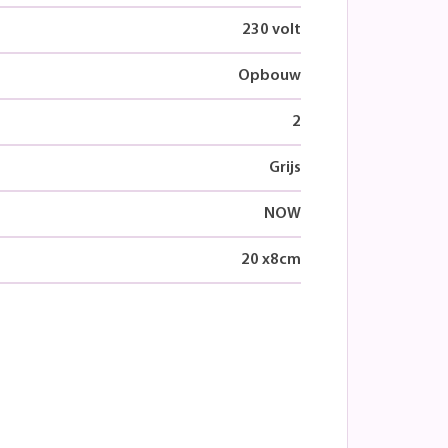
230 volt
Opbouw
2
Grijs
NOW
20
x
8
cm