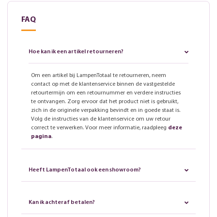
FAQ
Hoe kan ik een artikel retourneren?
Om een artikel bij LampenTotaal te retourneren, neem
contact op met de klantenservice binnen de vastgestelde
retourtermijn om een retournummer en verdere instructies
te ontvangen. Zorg ervoor dat het product niet is gebruikt,
zich in de originele verpakking bevindt en in goede staat is.
Volg de instructies van de klantenservice om uw retour
correct te verwerken. Voor meer informatie, raadpleeg
deze
pagina
.
Heeft LampenTotaal ook een showroom?
Kan ik achteraf betalen?