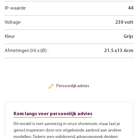
IP-waarde
44
Voltage
230 volt
Kleur
Grijs
Afmetingen
(H)
x
(Ø)
:
21.5
x
13.6
cm
Persoonlijk advies
Kom langs voor persoonlijk advies
Dit model is niet aanwezig in onze showroom, maar laat je
gerust inspireren door ons uitgebreide aanbod aan andere
modellen. Tijdens een vrijblijvend adviesgesprek denken