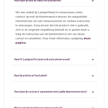
Hoe kan ik een artikel retourneren?
Om een artikel bij LampenTotaal te retourneren, neem
contact op met de klantenservice binnen de vastgestelde
retourtermijn om een retournummer en verdere instructies
te ontvangen. Zorg ervoor dat het product niet is gebruikt,
zich in de originele verpakking bevindt en in goede staat is.
Volg de instructies van de klantenservice om uw retour
correct te verwerken. Voor meer informatie, raadpleeg
deze
pagina
.
Heeft LampenTotaal ook een showroom?
Kan ik achteraf betalen?
Hoe kan ik contact opnemen met jullie klantenservice?