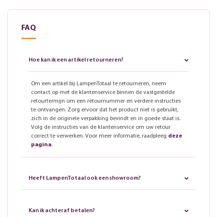
FAQ
Hoe kan ik een artikel retourneren?
Om een artikel bij LampenTotaal te retourneren, neem
contact op met de klantenservice binnen de vastgestelde
retourtermijn om een retournummer en verdere instructies
te ontvangen. Zorg ervoor dat het product niet is gebruikt,
zich in de originele verpakking bevindt en in goede staat is.
Volg de instructies van de klantenservice om uw retour
correct te verwerken. Voor meer informatie, raadpleeg
deze
pagina
.
Heeft LampenTotaal ook een showroom?
Kan ik achteraf betalen?