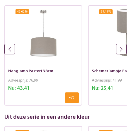
43.62
%
39.49
%
Hanglamp Pasteri 38cm
Schemerlampje Paste
Adviesprijs:
76,99
Adviesprijs:
41,99
Nu:
43,41
Nu:
25,41
Uit deze serie in een andere kleur