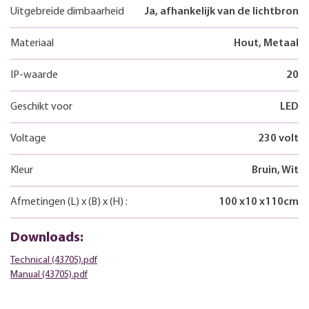
Uitgebreide dimbaarheid
Ja, afhankelijk van de lichtbron
Materiaal
Hout, Metaal
IP-waarde
20
Geschikt voor
LED
Voltage
230 volt
Kleur
Bruin, Wit
Afmetingen
(L)
x
(B)
x
(H)
:
100
x
10
x
110
cm
Downloads:
Technical (43705).pdf
Manual (43705).pdf