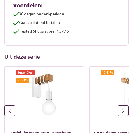
Voordelen:
30 dagen bedenkperiode
Gratis achteraf betalen
Trusted Shops score: 4.57 / 5
Uit deze serie
Super Deal
15.41
%
64.74
%