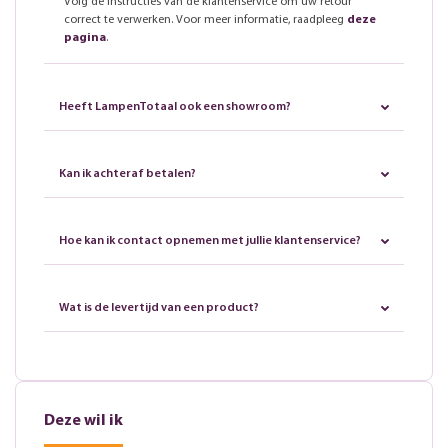
Volg de instructies van de klantenservice om uw retour
correct te verwerken. Voor meer informatie, raadpleeg
deze
pagina
.
Heeft LampenTotaal ook een showroom?
Kan ik achteraf betalen?
Hoe kan ik contact opnemen met jullie klantenservice?
Wat is de levertijd van een product?
Deze wil ik