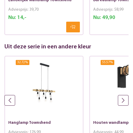
Landelijke wandlamp Townshend
Bureaulamp Townsh
Adviesprijs:
39,70
Adviesprijs:
58,99
Nu:
14,-
Nu:
49,90
Uit deze serie in een andere kleur
32.72
%
55.57
%
Hanglamp Townshend
Houten wandlamp T
Adviesprijs:
176,99
Adviesprijs:
44,99