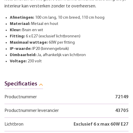
interieur kan versterken zonder te overheersen.
Afmetingen:
100 cm lang, 10 cm breed, 110 cm hoog
Materiaal:
Metaal en hout
Kleur:
Bruin en wit
Fitting:
6 x E27 (exclusief lichtbronnen)
Maximaal wattage:
60W per fitting
IP-waarde:
IP20 (binnengebruik)
Dimbaarheid:
Ja, afhankelijk van lichtbron
Voltage:
230 volt
Specificaties
Productnummer
72149
Productnummer leverancier
43705
Lichtbron
Exclusief 6 x max 60W E27