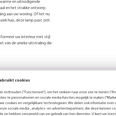
n warme en uitnodigende
aal en het strakke ontwerp
ing aan uw woning. Of het nu
iek huis, deze lamp past zich
formeer uw interieur met stijl
et van de unieke uitstraling die
Persoonlijk advies
ebruikt cookies
e onthouden (“Functioneel”), om het verkeer naar onze site te meten (“Ana
ies te personaliseren en sociale media-functies mogelijk te maken (“Marke
es
 we cookies en vergelijkbare technologieën. We delen ook informatie over 
nze sociale media-, analytics- en advertentiepartners, die deze kunnen 
r laat je gerust inspireren
die ze hebben verzameld van uw gebruik van hun diensten. U kunt uw toes