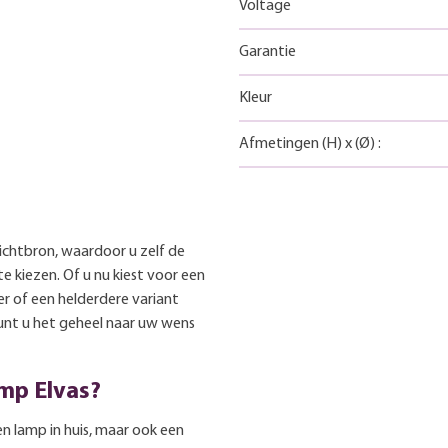
Voltage
Garantie
Kleur
Afmetingen
(H)
x
(Ø)
:
ichtbron, waardoor u zelf de
te kiezen. Of u nu kiest voor een
r of een helderdere variant
kunt u het geheel naar uw wens
mp Elvas?
en lamp in huis, maar ook een