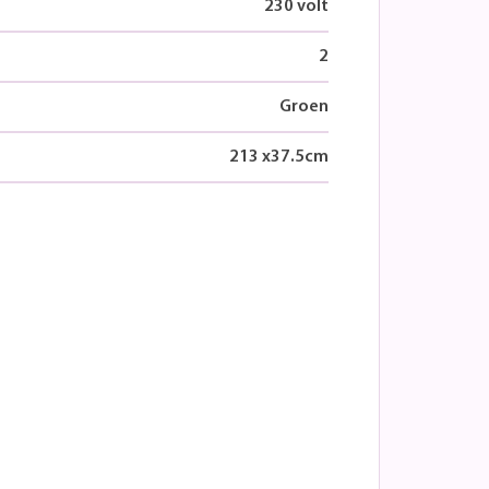
230 volt
2
Groen
213
x
37.5
cm