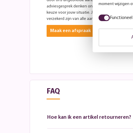
door ons uitgebreide aanbod aan andere modellen
moment wijzigen of
adviesgesprek denken onze specialisten graag 
keuze voor jouw situatie. Je bent altijd welkom ti
Functioneel
verzekerd zijn van alle aandacht? Plan dan vooraf
Maak een afspraak
FAQ
Hoe kan ik een artikel retourneren?