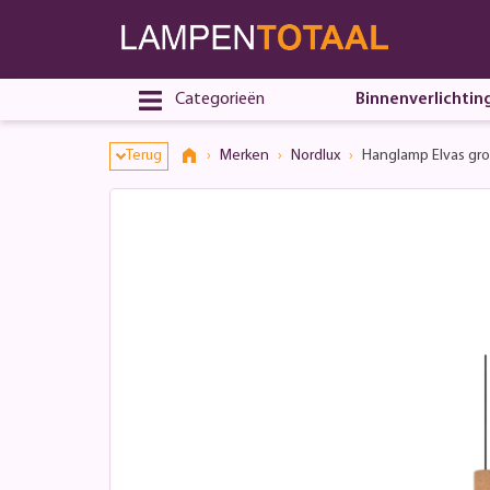
Toestemmingsvenster geopend
Categorieën
Binnenverlichtin
Terug
Merken
Nordlux
Hanglamp Elvas gr