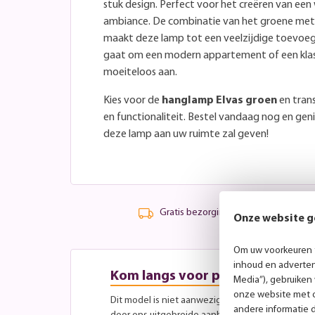
stuk design. Perfect voor het creëren van ee
ambiance. De combinatie van het groene met
maakt deze lamp tot een veelzijdige toevoeg
gaat om een modern appartement of een klass
moeiteloos aan.
Kies voor de
hanglamp Elvas groen
en trans
en functionaliteit. Bestel vandaag nog en geni
deze lamp aan uw ruimte zal geven!
Gratis bezorging vanaf 99,-
Onze website g
Om uw voorkeuren t
inhoud en advertent
Kom langs voor persoonlijk advi
Media”), gebruiken
onze website met o
Dit model is niet aanwezig in onze showroom, maa
andere informatie 