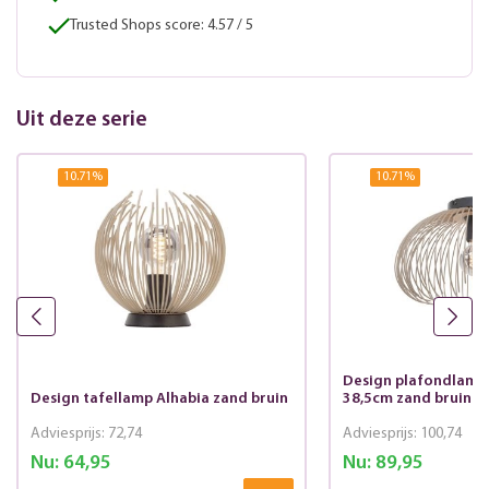
Trusted Shops score: 4.57 / 5
Uit deze serie
10.71
%
10.71
%
Design plafondlamp 
Design tafellamp Alhabia zand bruin
38,5cm zand bruin
Adviesprijs:
72,74
Adviesprijs:
100,74
Nu:
64,95
Nu:
89,95