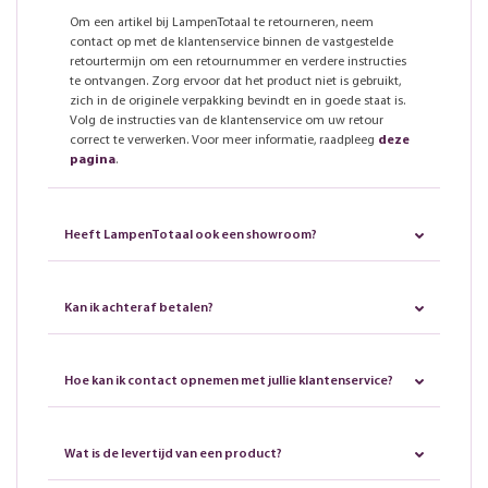
Om een artikel bij LampenTotaal te retourneren, neem
contact op met de klantenservice binnen de vastgestelde
retourtermijn om een retournummer en verdere instructies
te ontvangen. Zorg ervoor dat het product niet is gebruikt,
zich in de originele verpakking bevindt en in goede staat is.
Volg de instructies van de klantenservice om uw retour
correct te verwerken. Voor meer informatie, raadpleeg
deze
pagina
.
Heeft LampenTotaal ook een showroom?
Kan ik achteraf betalen?
Hoe kan ik contact opnemen met jullie klantenservice?
Wat is de levertijd van een product?