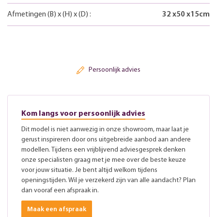
Afmetingen
(B)
x
(H)
x
(D)
:
32
x
50
x
15
cm
Persoonlijk advies
Kom langs voor persoonlijk advies
Dit model is niet aanwezig in onze showroom, maar laat je
gerust inspireren door ons uitgebreide aanbod aan andere
modellen. Tijdens een vrijblijvend adviesgesprek denken
onze specialisten graag met je mee over de beste keuze
voor jouw situatie. Je bent altijd welkom tijdens
openingstijden. Wil je verzekerd zijn van alle aandacht? Plan
dan vooraf een afspraak in.
Maak een afspraak