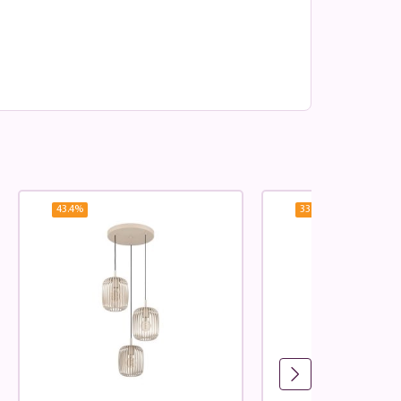
43.4
%
33.69
%