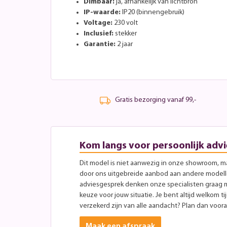
Dimbaar:
ja, afhankelijk van lichtbron
IP-waarde:
IP20 (binnengebruik)
Voltage:
230 volt
Inclusief:
stekker
Garantie:
2 jaar
Gratis bezorging vanaf 99,-
Kom langs voor persoonlijk advi
Dit model is niet aanwezig in onze showroom, maa
door ons uitgebreide aanbod aan andere modellen
adviesgesprek denken onze specialisten graag 
keuze voor jouw situatie. Je bent altijd welkom ti
verzekerd zijn van alle aandacht? Plan dan vooraf
Maak een afspraak