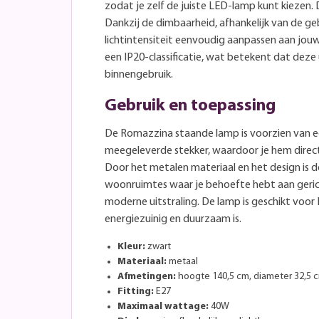
zodat je zelf de juiste LED-lamp kunt kiezen
Dankzij de dimbaarheid, afhankelijk van de geb
lichtintensiteit eenvoudig aanpassen aan jo
een IP20-classificatie, wat betekent dat deze 
binnengebruik.
Gebruik en toepassing
De Romazzina staande lamp is voorzien van e
meegeleverde stekker, waardoor je hem direct
Door het metalen materiaal en het design is d
woonruimtes waar je behoefte hebt aan geric
moderne uitstraling. De lamp is geschikt voor
energiezuinig en duurzaam is.
Kleur:
zwart
Materiaal:
metaal
Afmetingen:
hoogte 140,5 cm, diameter 32,5 
Fitting:
E27
Maximaal wattage:
40W