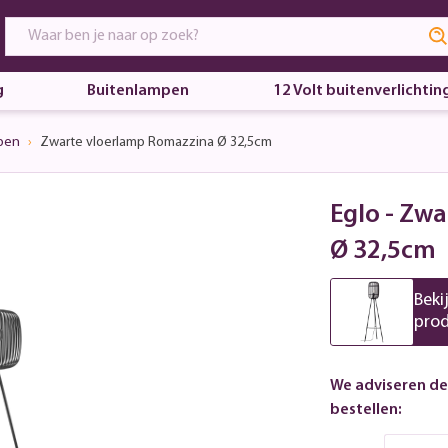
g
Buitenlampen
12 Volt buitenverlichtin
pen
Zwarte vloerlamp Romazzina Ø 32,5cm
Eglo - Zw
Ø 32,5cm
Beki
pro
We adviseren de
bestellen: