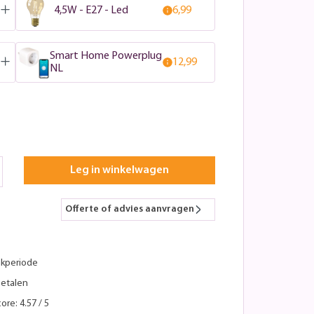
4,5W - E27 - Led
6,99
Smart Home Powerplug
12,99
NL
Leg in winkelwagen
Offerte of advies aanvragen
kperiode
betalen
ore: 4.57 / 5