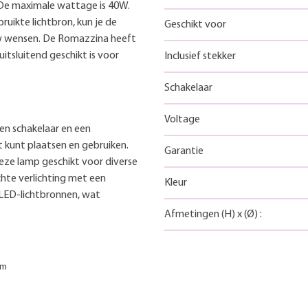
. De maximale wattage is 40W.
ruikte lichtbron, kun je de
Geschikt voor
uw wensen. De Romazzina heeft
uitsluitend geschikt is voor
Inclusief stekker
Schakelaar
Voltage
en schakelaar en een
 kunt plaatsen en gebruiken.
Garantie
eze lamp geschikt voor diverse
hte verlichting met een
Kleur
 LED-lichtbronnen, wat
Afmetingen
(H)
x
(Ø)
:
cm