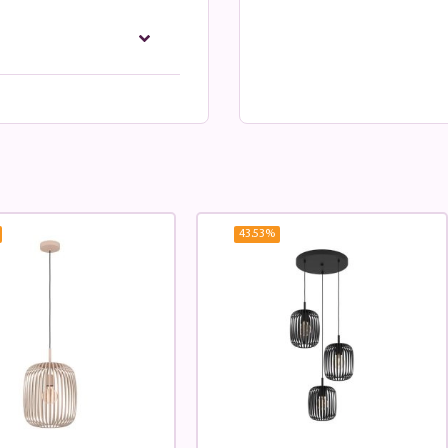
43.53
%