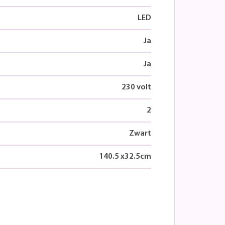
LED
Ja
Ja
230 volt
2
Zwart
140.5
x
32.5
cm