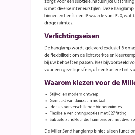
zorgt voor een subtiele, natuurlijke uitstrali
is met diverse interieurstijlen. Deze hanglam
binnen en heeft een IP waarde van IP20, wat b
droge ruimtes.
Verlichtingseisen
De hanglamp wordt geleverd exclusief 6 x max.
de flexibiliteit om de lichtsterkte en kleurte
bij uw behoeften passen. Kies bijvoorbeeld v
voor een gezellige sfeer, of een koelere tint v
Waarom kiezen voor de Mill
Stijlvol en modern ontwerp
Gemaakt van duurzaam metaal
Ideaal voor verschillende binnenruimtes
Flexibele verlichtingsopties met E27 fitting
Subtiele zandkleur die harmonieert met diverse 
De Miller Sand hanglamp is niet alleen functio