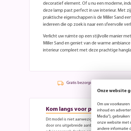
decoratief element. Of u nu een moderne, indust
deze lamp past perfect in uw interieur. Met zij
praktische eigenschappen is de Miller Sand ee
iedereen die op zoek is naar een sfeervolle verl
Verlicht uw ruimte op een stijlvolle manier m
Miller Sand en geniet van de warme ambiance 
interieur compleet met deze prachtige hangla
Gratis bezorging vanaf 99,-
Onze website g
Om uw voorkeuren t
Kom langs voor persoonlijk advi
inhoud en advertent
Media”), gebruiken
Dit model is niet aanwezig in onze showroom, maa
onze website met o
door ons uitgebreide aanbod aan andere modellen
andere informatie 