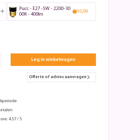
Pucc - E27 -5W - 2200-30
10,99
00K - 400lm
Leg in winkelwagen
Offerte of advies aanvragen
kperiode
betalen
ore: 4.57 / 5