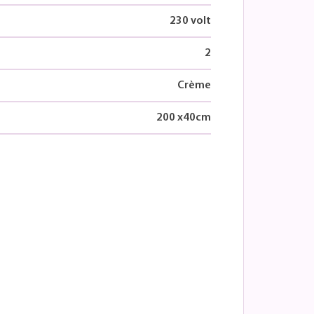
230 volt
2
Crème
200
x
40
cm