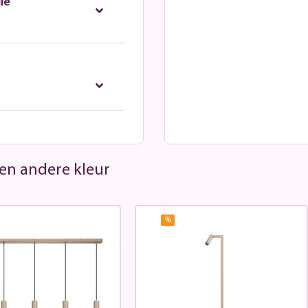
ie
 een andere kleur
%