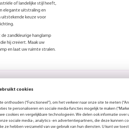
riële of landelijke stijl heeft,
n elegante uitstraling en
n uitstekende keuze voor
ichting.
et de zandkleurige hanglamp
die hij creëert. Maak uw
mp en laat uw ruimte stralen.
Persoonlijk advies
ebruikt cookies
e onthouden (“Functioneel”), om het verkeer naar onze site te meten (“Ana
es
ies te personaliseren en sociale media-functies mogelijk te maken (“Marke
 we cookies en vergelijkbare technologieën. We delen ook informatie over 
r laat je gerust inspireren
nze sociale media-, analytics- en advertentiepartners, die deze kunnen 
. Tijdens een vrijblijvend
die ze hebben verzameld van uw gebruik van hun diensten. U kunt uw toes