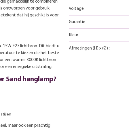
ng die gemakkelijk te combineren
p is ontworpen voor gebruik
Voltage
etekent dat hij geschikt is voor
Garantie
Kleur
 15W E27 lichtbron. Dit biedt u
Afmetingen
(H)
x
(Ø)
:
mperatuur te kiezen die het beste
oor een warme 3000K lichtbron
oor een energieke uitstraling.
er Sand hanglamp?
stijlen
neel, maar ook een prachtig