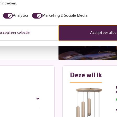
met je mee over de beste
 intrekken.
jdens openingstijden. Wil je
 een afspraak in.
Analytics
Marketing & Sociale Media
Accepteer selectie
Accepteer alles
Deze wil ik