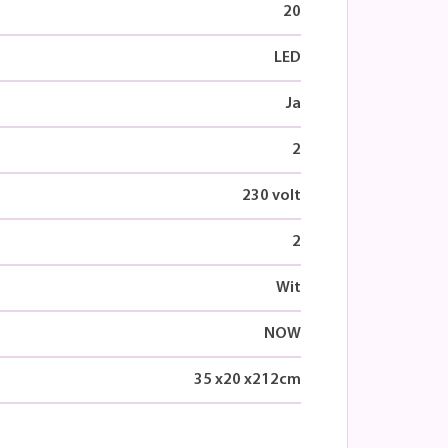
20
LED
Ja
2
230 volt
2
Wit
NOW
35
x
20
x
212
cm