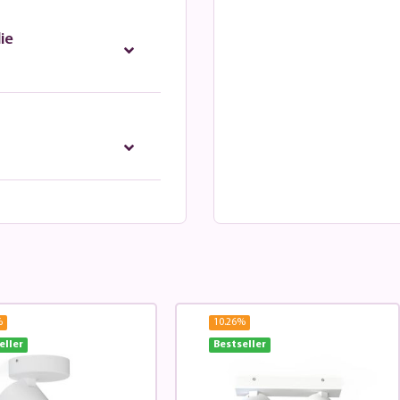
ie
%
10.26
%
eller
Bestseller