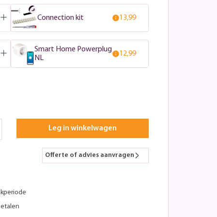
Connection kit
13,99
Smart Home Powerplug
12,99
NL
Leg in winkelwagen
Offerte of advies aanvragen
kperiode
betalen