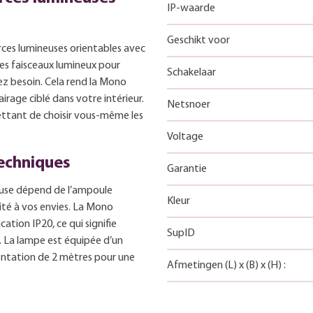
IP-waarde
Geschikt voor
rces lumineuses orientables avec
les faisceaux lumineux pour
Schakelaar
ez besoin. Cela rend la Mono
rage ciblé dans votre intérieur.
Netsnoer
ettant de choisir vous-même les
Voltage
techniques
Garantie
ineuse dépend de l’ampoule
Kleur
ité à vos envies. La Mono
ation IP20, ce qui signifie
SupID
s. La lampe est équipée d’un
mentation de 2 mètres pour une
Afmetingen
(L)
x
(B)
x
(H)
: