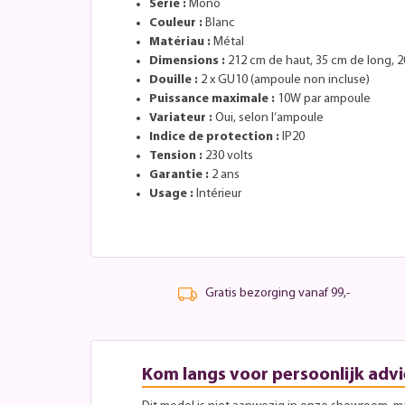
Série :
Mono
Couleur :
Blanc
Matériau :
Métal
Dimensions :
212 cm de haut, 35 cm de long, 2
Douille :
2 x GU10 (ampoule non incluse)
Puissance maximale :
10W par ampoule
Variateur :
Oui, selon l’ampoule
Indice de protection :
IP20
Tension :
230 volts
Garantie :
2 ans
Usage :
Intérieur
Gratis bezorging vanaf 99,-
Kom langs voor persoonlijk advi