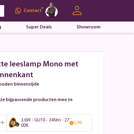
Contact
g
Super Deals
Showroom
itte leeslamp Mono met
innenkant
gouden binnenzijde
ze bijpassende producten mee te
3.6W - GU10 - 345lm - 27
5,99
00K