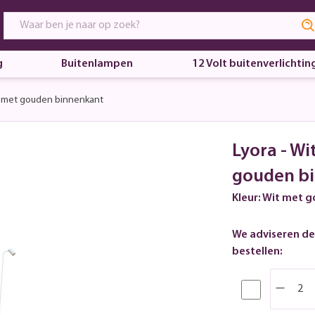
g
Buitenlampen
12 Volt buitenverlichtin
 met gouden binnenkant
Lyora - W
gouden b
Kleur: Wit met 
We adviseren de
bestellen: