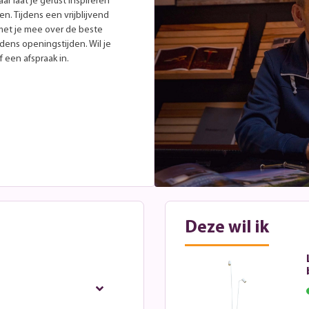
r laat je gerust inspireren
. Tijdens een vrijblijvend
met je mee over de beste
jdens openingstijden. Wil je
 een afspraak in.
Deze wil ik