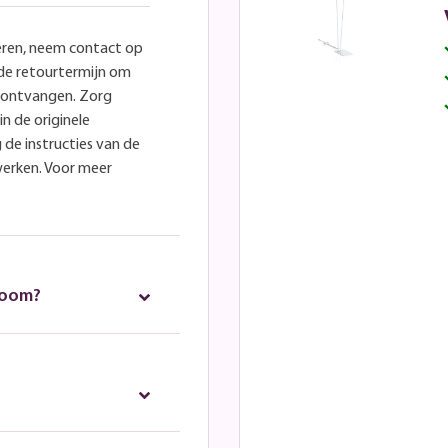
eren, neem contact op
lde retourtermijn om
e ontvangen. Zorg
in de originele
 de instructies van de
werken. Voor meer
room?