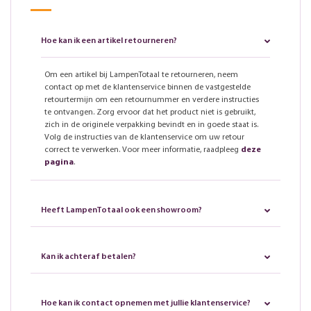
Hoe kan ik een artikel retourneren?
Om een artikel bij LampenTotaal te retourneren, neem
contact op met de klantenservice binnen de vastgestelde
retourtermijn om een retournummer en verdere instructies
te ontvangen. Zorg ervoor dat het product niet is gebruikt,
zich in de originele verpakking bevindt en in goede staat is.
Volg de instructies van de klantenservice om uw retour
correct te verwerken. Voor meer informatie, raadpleeg
deze
pagina
.
Heeft LampenTotaal ook een showroom?
Kan ik achteraf betalen?
Hoe kan ik contact opnemen met jullie klantenservice?