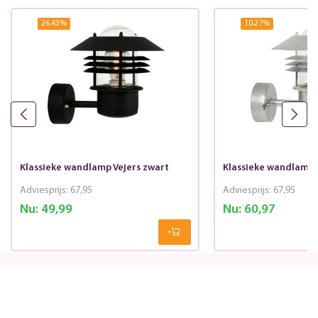
26.43
%
10.27
%
Klassieke wandlamp Vejers zwart
Klassieke wandlamp V
Adviesprijs:
67,95
Adviesprijs:
67,95
Nu:
49,99
Nu:
60,97