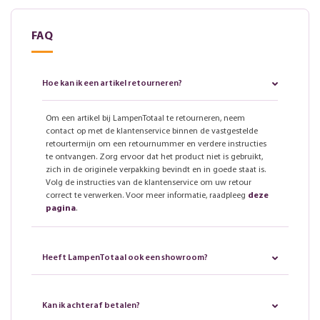
FAQ
Hoe kan ik een artikel retourneren?
Om een artikel bij LampenTotaal te retourneren, neem
contact op met de klantenservice binnen de vastgestelde
retourtermijn om een retournummer en verdere instructies
te ontvangen. Zorg ervoor dat het product niet is gebruikt,
zich in de originele verpakking bevindt en in goede staat is.
Volg de instructies van de klantenservice om uw retour
correct te verwerken. Voor meer informatie, raadpleeg
deze
pagina
.
Heeft LampenTotaal ook een showroom?
Kan ik achteraf betalen?