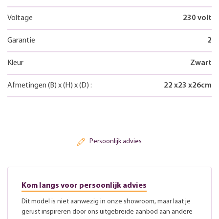
Voltage
230 volt
Garantie
2
Kleur
Zwart
Afmetingen
(B)
x
(H)
x
(D)
:
22
x
23
x
26
cm
Persoonlijk advies
Kom langs voor persoonlijk advies
Dit model is niet aanwezig in onze showroom, maar laat je
gerust inspireren door ons uitgebreide aanbod aan andere