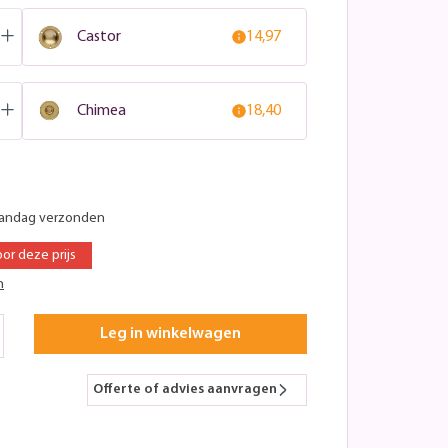
Castor
14,97
Chimea
18,40
aandag verzonden
oor deze prijs
n
Leg in winkelwagen
Offerte of advies aanvragen