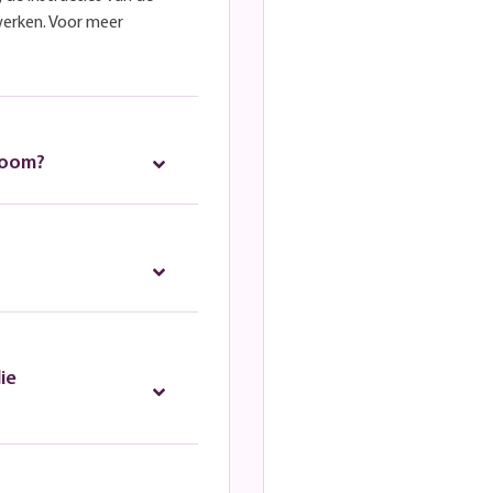
werken. Voor meer
room?
ie