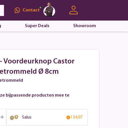
Contact
g
Super Deals
Showroom
l - Voordeurknop Castor
getrommeld Ø 8cm
 getrommeld
ze bijpassende producten mee te
Salus
134,97