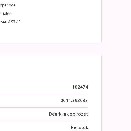
kperiode
betalen
ore: 4.57 / 5
102474
0011.393033
Deurklink op rozet
Per stuk