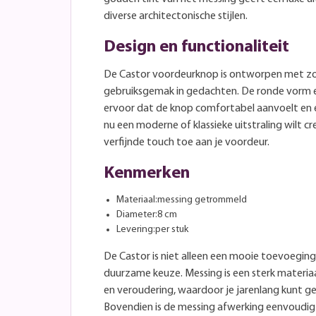
diverse architectonische stijlen.
Design en functionaliteit
De Castor voordeurknop is ontworpen met zow
gebruiksgemak in gedachten. De ronde vorm 
ervoor dat de knop comfortabel aanvoelt en e
nu een moderne of klassieke uitstraling wilt 
verfijnde touch toe aan je voordeur.
Kenmerken
Materiaal:messing getrommeld
Diameter:8 cm
Levering:per stuk
De Castor is niet alleen een mooie toevoegin
duurzame keuze. Messing is een sterk materiaa
en veroudering, waardoor je jarenlang kunt g
Bovendien is de messing afwerking eenvoudig