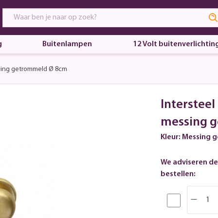
g
Buitenlampen
12 Volt buitenverlichtin
sing getrommeld Ø 8cm
Interstee
messing 
Kleur: Messing
We adviseren de
bestellen: