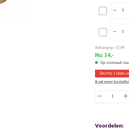
Adviesprijs:
57,99
Nu:
34,-
Op voorraad: m
Slechts 1 stuks v
Ik wil meer bestelle
Voordelen: