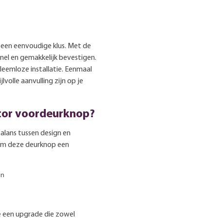
 een eenvoudige klus. Met de
nel en gemakkelijk bevestigen.
leemloze installatie. Eenmaal
lvolle aanvulling zijn op je
tor voordeurknop?
alans tussen design en
arom deze deurknop een
en
e een upgrade die zowel