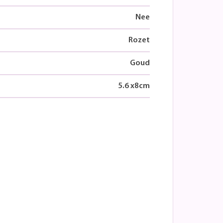
Nee
Rozet
Goud
5.6
x
8
cm