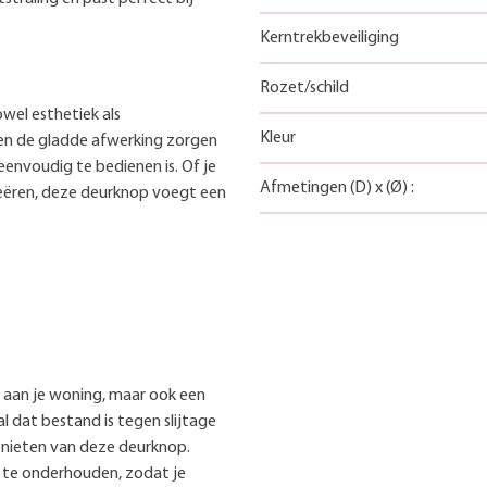
Kerntrekbeveiliging
Rozet/schild
el esthetiek als
Kleur
en de gladde afwerking zorgen
envoudig te bedienen is. Of je
Afmetingen
(D)
x
(Ø)
:
creëren, deze deurknop voegt een
g aan je woning, maar ook een
l dat bestand is tegen slijtage
enieten van deze deurknop.
 te onderhouden, zodat je