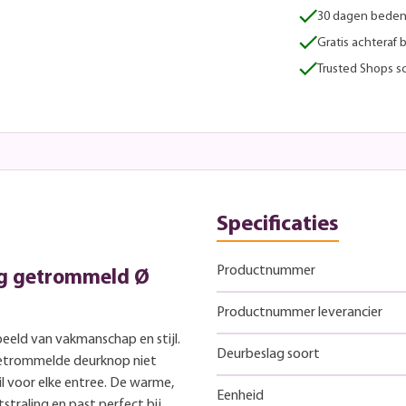
30 dagen beden
Gratis achteraf 
Trusted Shops sc
Specificaties
Productnummer
ng getrommeld Ø
Productnummer leverancier
eeld van vakmanschap en stijl.
Deurbeslag soort
getrommelde deurknop niet
il voor elke entree. De warme,
Eenheid
straling en past perfect bij