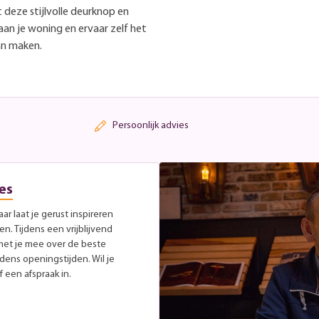
 deze stijlvolle deurknop en
aan je woning en ervaar zelf het
an maken.
Persoonlijk advies
es
r laat je gerust inspireren
. Tijdens een vrijblijvend
met je mee over de beste
jdens openingstijden. Wil je
 een afspraak in.