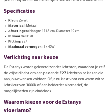
perfect bij diverse interieurstijlen, van modern tot industrieel.
Specificaties
Kleur:
Zwart
Materiaal:
Metaal
Afmetingen:
Hoogte 171.5 cm, Diameter 19 cm
IP waarde:
IP20
Fitting:
E27
Maximaal vermogen:
1 x 40W
Verlichting naar keuze
De Estanys wordt geleverd zonder lichtbron, waardoor je zelf
de vrijheid hebt om een passende
E27
lichtbron te kiezen die
aan jouw wensen voldoet. Of je nu kiest voor een warm witte
lichtkleur van 3000K of een helderder alternatief, de
mogelijkheden zijn eindeloos.
Waarom kiezen voor de Estanys
vloerlamp?