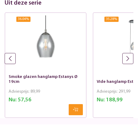
Uit deze serie
36.04
%
35.28
%
Smoke glazen hanglamp Estanys Ø
19cm
Vide hanglamp Esta
Adviesprijs:
89,99
Adviesprijs:
291,99
Nu:
57,56
Nu:
188,99