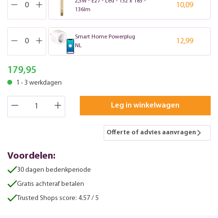
2,5W - E27 - Led - T32 x 185 -
10,09
136lm
Smart Home Powerplug
12,99
NL
179,95
1 - 3 werkdagen
Leg in winkelwagen
Offerte of advies aanvragen
Voordelen:
30 dagen bedenkperiode
Gratis achteraf betalen
Trusted Shops score: 4.57 / 5