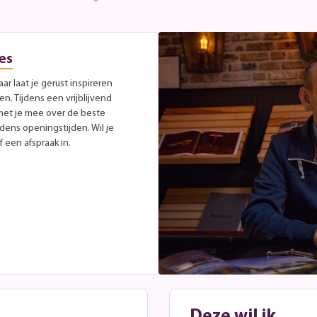
es
r laat je gerust inspireren
. Tijdens een vrijblijvend
met je mee over de beste
jdens openingstijden. Wil je
 een afspraak in.
Deze wil ik