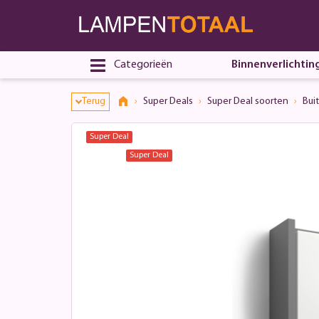
Categorieën
Binnenverlichtin
Terug
Super Deals
Super Deal soorten
Bui
Super Deal
Super Deal