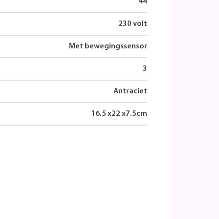
44
230 volt
Met bewegingssensor
3
Antraciet
16.5
x
22
x
7.5
cm