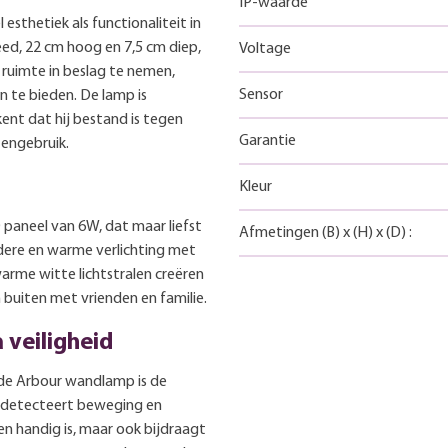
IP-waarde
thetiek als functionaliteit in
ed, 22 cm hoog en 7,5 cm diep,
Voltage
ruimte in beslag te nemen,
Sensor
 te bieden. De lamp is
kent dat hij bestand is tegen
Garantie
tengebruik.
Kleur
aneel van 6W, dat maar liefst
Afmetingen
(B)
x
(H)
x
(D)
:
dere en warme verlichting met
arme witte lichtstralen creëren
buiten met vrienden en familie.
 veiligheid
de Arbour wandlamp is de
 detecteert beweging en
en handig is, maar ook bijdraagt