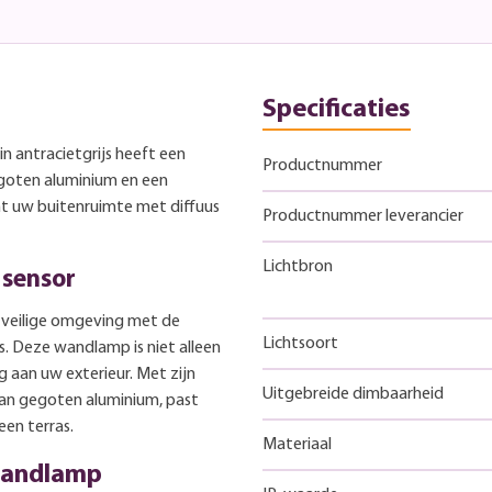
Specificaties
n antracietgrijs heeft een
Productnummer
egoten aluminium en een
ht uw buitenruimte met diffuus
Productnummer leverancier
Lichtbron
 sensor
n veilige omgeving met de
Lichtsoort
s. Deze wandlamp is niet alleen
g aan uw exterieur. Met zijn
Uitgebreide dimbaarheid
van gegoten aluminium, past
een terras.
Materiaal
wandlamp