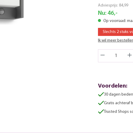
Adviesprijs:
84,99
Nu:
46,-
Op voorraad: m
Slechts 2 stuks v
Ik wil meer bestelle
Voordelen:
30 dagen beden
Gratis achteraf 
Trusted Shops sc