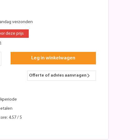
aandag verzonden
oor deze prijs
n
Leg in winkelwagen
Offerte of advies aanvragen
kperiode
betalen
ore: 4.57 / 5