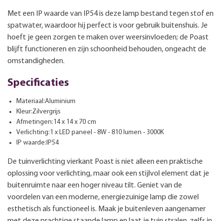
Met een IP waarde van IP54 is deze lamp bestand tegen stof en
spatwater, waardoor hij perfect is voor gebruik buitenshuis. Je
hoeft je geen zorgen te maken over weersinvloeden; de Poast
blijft functioneren en zijn schoonheid behouden, ongeacht de
omstandigheden.
Specificaties
Materiaal:Aluminium
Kleur:Zilvergrijs
Afmetingen:14 x 14 x 70 cm
Verlichting:1 x LED paneel - 8W - 810 lumen - 3000K
IP waarde:IP54
De tuinverlichting vierkant Poast is niet alleen een praktische
oplossing voor verlichting, maar ook een stijlvol element dat je
buitenruimte naar een hoger niveau tilt. Geniet van de
voordelen van een moderne, energiezuinige lamp die zowel
esthetisch als functioneel is. Maak je buitenleven aangenamer
met deze prachtige staande lamp en laat je tuin stralen, zelfs in