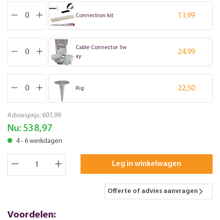
13,99
Connection kit
Cable Connector 3w
24,99
ay
22,50
Rig
Adviesprijs:
601,99
Nu:
538,97
4 - 6 werkdagen
Leg in winkelwagen
Offerte of advies aanvragen
Voordelen: