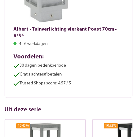
Albert - Tuinverlichting vierkant Poast 70cm -
grijs
4 - 6 werkdagen
Voordelen:
30 dagen bedenkperiode
Gratis achteraf betalen
Trusted Shops score: 4.57 / 5
Uit deze serie
10.45
%
10.52
%