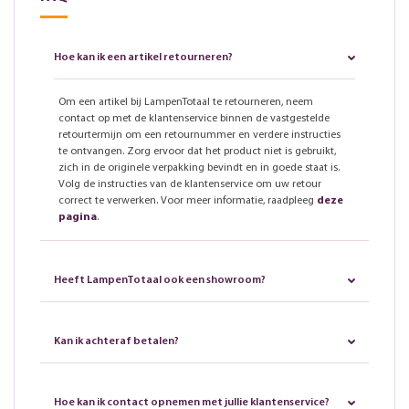
Hoe kan ik een artikel retourneren?
Om een artikel bij LampenTotaal te retourneren, neem
contact op met de klantenservice binnen de vastgestelde
retourtermijn om een retournummer en verdere instructies
te ontvangen. Zorg ervoor dat het product niet is gebruikt,
zich in de originele verpakking bevindt en in goede staat is.
Volg de instructies van de klantenservice om uw retour
correct te verwerken. Voor meer informatie, raadpleeg
deze
pagina
.
Heeft LampenTotaal ook een showroom?
Kan ik achteraf betalen?
Hoe kan ik contact opnemen met jullie klantenservice?