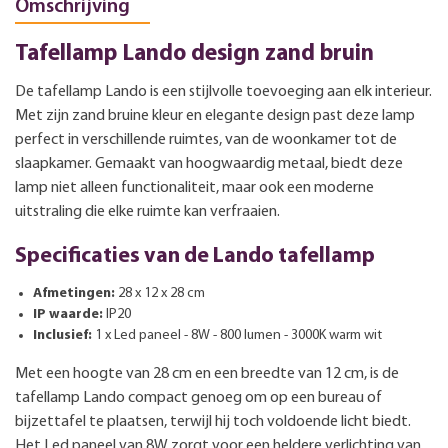
Omschrijving
Tafellamp Lando design zand bruin
De tafellamp Lando is een stijlvolle toevoeging aan elk interieur.
Met zijn zand bruine kleur en elegante design past deze lamp
perfect in verschillende ruimtes, van de woonkamer tot de
slaapkamer. Gemaakt van hoogwaardig metaal, biedt deze
lamp niet alleen functionaliteit, maar ook een moderne
uitstraling die elke ruimte kan verfraaien.
Specificaties van de Lando tafellamp
Afmetingen:
28 x 12 x 28 cm
IP waarde:
IP20
Inclusief:
1 x Led paneel - 8W - 800 lumen - 3000K warm wit
Met een hoogte van 28 cm en een breedte van 12 cm, is de
tafellamp Lando compact genoeg om op een bureau of
bijzettafel te plaatsen, terwijl hij toch voldoende licht biedt.
Het Led paneel van 8W zorgt voor een heldere verlichting van