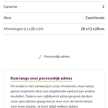
Garantie
2
Kleur
Zand bruin
Afmetingen
(L)
x
(B)
x
(H)
:
28
x
12
x
28
cm
Persoonlijk advies
Kom langs voor persoonlijk advies
Dit model is niet aanwezig in onze showroom, maar laat je
gerust inspireren door ons uitgebreide aanbod aan andere
modellen. Tijdens een vrijblijvend adviesgesprek denken
onze specialisten graag met je mee over de beste keuze
voor jouw situatie. Je bent altijd welkom tijdens